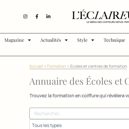
Aller au contenu
I
F
L
n
a
i
s
c
n
t
e
k
a
b
e
g
o
d
Magazine
Actualités
Style
Technique
r
o
i
a
k
n
m
-
-
f
i
n
Accueil
>
Formation
>
Ecoles et centres de formation
Annuaire des Écoles et 
Trouvez la formation en coiffure qui révélera 