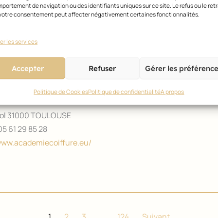
portement de navigation ou des identifiants uniques sur ce site. Le refus ou le retr
ça ne s'improvise pas...A une époque où recruter et fidéliser sa c
votre consentement peut affecter négativement certaines fonctionnalités.
question et se former continuellement aux techniques nouv
velopper vos performances : lieu d'échanges, de partage, de tr
er les services
Accepter
Refuser
Gérer les préférenc
Politique de Cookies
Politique de confidentialité
A propos
e Coiffure
yol 31000 TOULOUSE
5 61 29 85 28
www.academiecoiffure.eu/
1
2
3
…
124
Suivant