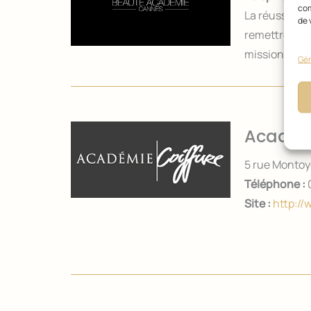
com
La réussite, 
de 
remettre en 
mission de dé
Gér
Académi
5 rue Monto
Téléphone :
0
Site :
http://