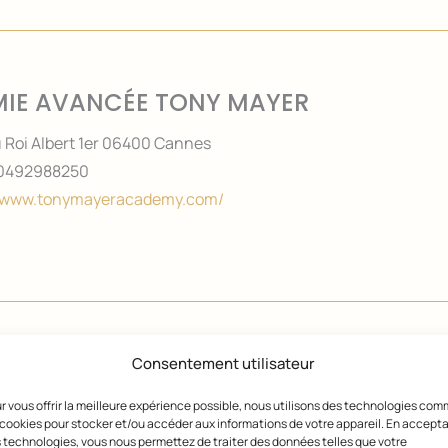
IE AVANCÉE TONY MAYER
 Roi Albert 1er 06400 Cannes
0492988250
//www.tonymayeracademy.com/
Consentement utilisateur
IE BEAUTE CANNES
r vous offrir la meilleure expérience possible, nous utilisons des technologies co
 CHEMIN DE LA BASTIDE ROUGE - ZI TOURRADES 06150 CANN
 cookies pour stocker et/ou accéder aux informations de votre appareil. En accept
0663211869
 technologies, vous nous permettez de traiter des données telles que votre