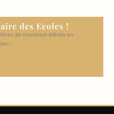
aire des Ecoles !
attirez de nouveaux élèves en
les !