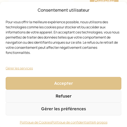
Contacter
Consentement utilisateur
Pour vous offrir la meilleure expérience possible, nous utilisons des
technologies comme les cookies pour stocker et/ou accéder aux
informations de votre appareil. En acceptant ces technologies, vous nous
Académie Montesantos
permettez de traiter des données telles que votre comportement de
navigation ou des identifiants uniques sur ce site. Le refus ou le retrait de
votre consentement peut affecter négativement certaines
133, avenue Ledru Rolin 75011 PARIS
fonctionnalités.
Téléphone :
0146593969
1er centre de Coiffure qualifié qualité aux nouvelles
Gérer les services
normes RNQ, tant pour son Centre de Formation
d’Apprentis que pour son Organisme de Formation.
Accepter
Nous accueillons pour préparer leurs diplômes CAP et BP
Coiffure, vos apprentis (CFA), vos Contrats de Pro et vos
Refuser
stagiaires en perfectionnement coiffure ...
Gérer les préférences
Politique de Cookies
Politique de confidentialité
A propos
Précédent
1
2
3
4
5
…
124