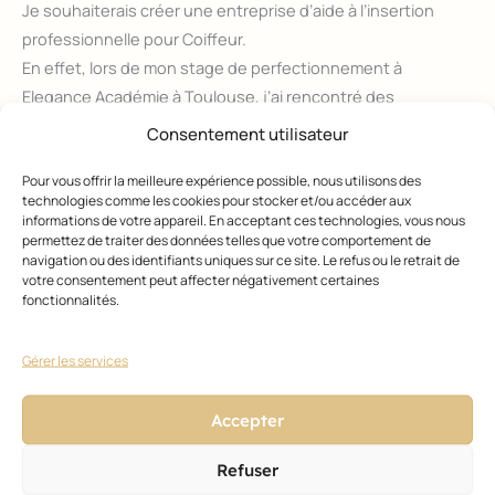
Je souhaiterais créer une entreprise d’aide à l’insertion
professionnelle pour Coiffeur.
En effet, lors de mon stage de perfectionnement à
Elegance Académie à Toulouse, j’ai rencontré des
personnes venant de pays étrangers dont le métier de
Consentement utilisateur
coiffeur n’est pas reconnu en France.
Pour vous offrir la meilleure expérience possible, nous utilisons des
Connaissant des problèmes de langue, il leur est impossible
technologies comme les cookies pour stocker et/ou accéder aux
pour elles de passer le CAP.
informations de votre appareil. En acceptant ces technologies, vous nous
Par contre elles peuvent faire une demande de VAE, après
permettez de traiter des données telles que votre comportement de
navigation ou des identifiants uniques sur ce site. Le refus ou le retrait de
une période de 1600 heures de travail en salon.
votre consentement peut affecter négativement certaines
Serait-il possible d’ouvrir un salon avec des locations de
fonctionnalités.
fauteuil à leur disposition ?
Je vous remercie par avance.
Gérer les services
Bien cordialement.
29/07/2023
Accepter
Refuser
Prime anciennete obligatoire ?