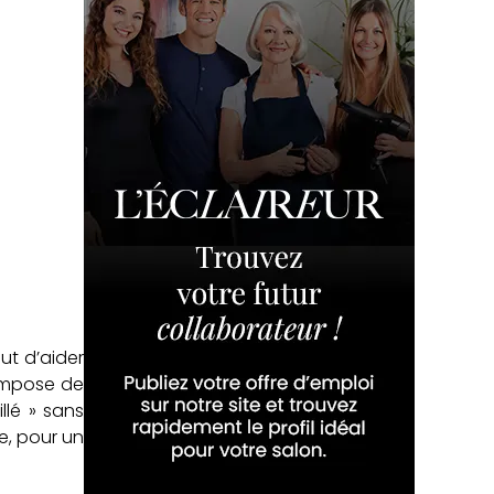
ut d’aider
compose de
llé » sans
ne, pour un