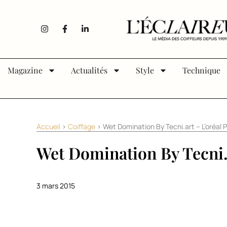
Aller au contenu
I
F
L
n
a
i
s
c
n
t
e
k
a
b
e
g
o
d
Magazine
Actualités
Style
Technique
r
o
i
a
k
n
m
-
-
f
i
n
Accueil
>
Coiffage
>
Wet Domination By Tecni.art – L’oréal 
Wet Domination By Tecni.a
3 mars 2015