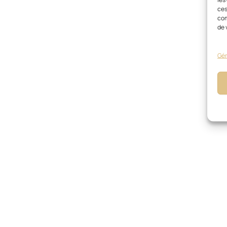
ces
com
de 
Gér