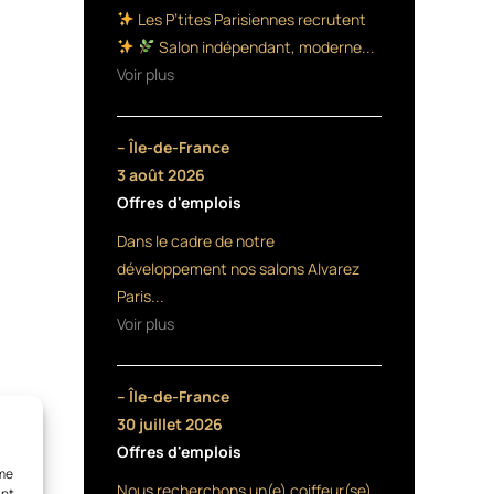
Les P’tites Parisiennes recrutent
Salon indépendant, moderne...
Voir plus
– Île-de-France
3 août 2026
Offres d'emplois
Dans le cadre de notre
développement nos salons Alvarez
Paris...
Voir plus
– Île-de-France
30 juillet 2026
Offres d'emplois
mme
Nous recherchons un(e) coiffeur(se)
ant