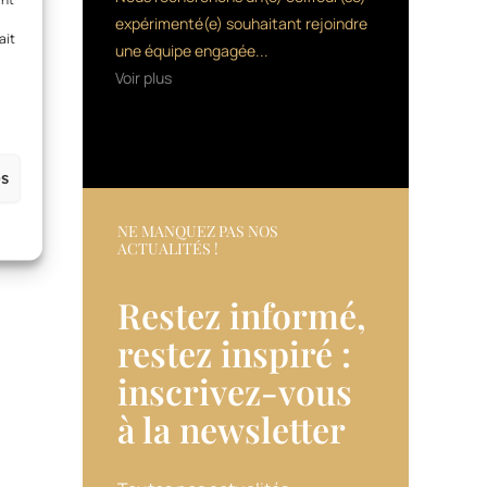
expérimenté(e) souhaitant rejoindre
ait
une équipe engagée...
Voir plus
es
NE MANQUEZ PAS NOS
ACTUALITÉS !
Restez informé,
restez inspiré :
inscrivez-vous
à la newsletter​