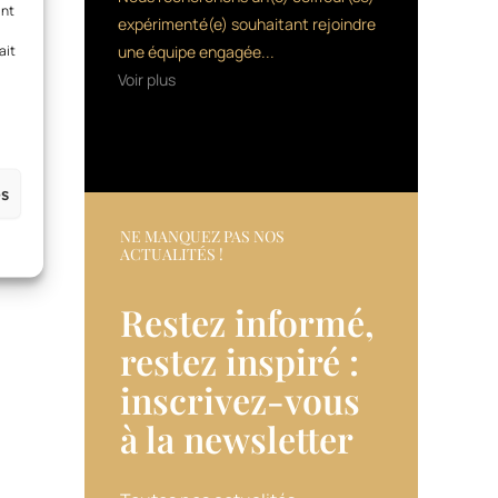
ant
expérimenté(e) souhaitant rejoindre
ait
une équipe engagée...
Voir plus
es
NE MANQUEZ PAS NOS
ACTUALITÉS !
Restez informé,
restez inspiré :
inscrivez-vous
à la newsletter​