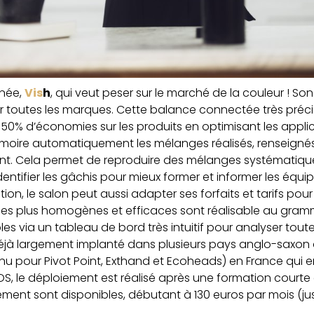
nnée,
Vis
h
, qui veut peser sur le marché de la couleur ! Son
r toutes les marques. Cette balance connectée très préci
à 50% d’économies sur les produits en optimisant les appli
moire automatiquement les mélanges réalisés, renseigné
ient. Cela permet de reproduire des mélanges systématiq
dentifier les gâchis pour mieux former et informer les équip
on, le salon peut aussi adapter ses forfaits et tarifs pour
nges plus homogènes et efficaces sont réalisable au gra
es via un tableau de bord très intuitif pour analyser toute
 déjà largement implanté dans plusieurs pays anglo-saxon
nu pour Pivot Point, Exthand et Ecoheads) en France qui 
S, le déploiement est réalisé après une formation courte 
nnement sont disponibles, débutant à 130 euros par mois (ju