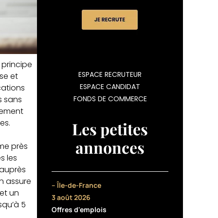
 principe
ESPACE RECRUTEUR
se et
ESPACE CANDIDAT
cations
s sans
FONDS DE COMMERCE
uement
es.
Les petites
annonces
mme près
s les
 auprès
en assure
– Île-de-France
et un
3 août 2026
squ’à 5
Offres d'emplois