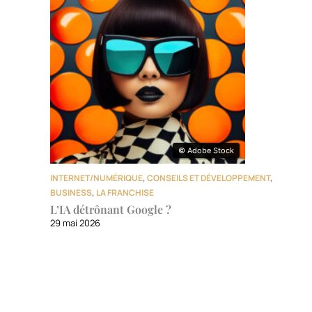
© Adobe Stock
© Adobe Stock
INTERNET/NUMÉRIQUE
,
CONSEILS ET DÉVELOPPEMENT
,
BUSINESS
,
LA FRANCHISE
L’IA détrônant Google ?
29 mai 2026