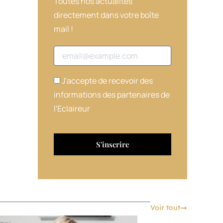
Toutes nos actualités
directement dans votre boîte
mail !
Adresse email
J'accepte de recevoir des
informations des partenaires de
l'Eclaireur
Voir tout