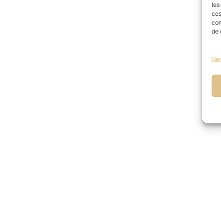
les
ces
com
de 
Gér