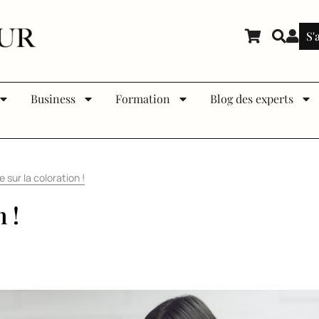
S'
Business
Formation
Blog des experts
e sur la coloration !
 !