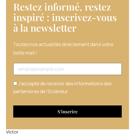
Restez informé, restez
du
monde,
inspiré : inscrivez-vous
Victor
à la newsletter​
Bazin
ouvre
son
propre
Toutes nos actualités directement dans votre
salon
boîte mail !
en
2022
Adresse email
à
Paris,
dans
J'accepte de recevoir des informations des
le
partenaires de l'Eclaireur
quartier
des
Batignolles.
A
30
ans,
Victor