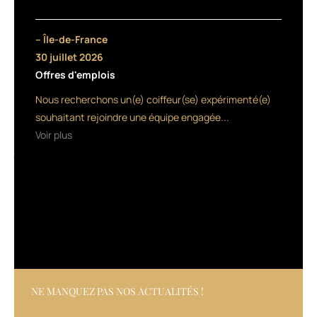
les
échelons
au
– Île-de-France
sein
30 juillet 2026
de
Offres d'emplois
l’équipe
de
Nous recherchons un(e) coiffeur(se) expérimenté(e)
France
souhaitant rejoindre une équipe engagée...
de
Voir plus
coiffure,
jusqu’à
devenir
double
champion
de
France,
vice-
champion
d’Europe
et
NE MANQUEZ PAS NOS ACTUALITÉS !
double
champion