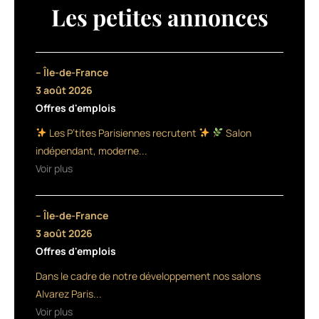
responsable
Les petites annonces
artistique
des
Repigmentants
Patrice
– Île-de-France
Mulato
3 août 2026
:
Offres d'emplois
une
nouvelle
Les P’tites Parisiennes recrutent
Salon
ère
indépendant, moderne...
créative
Voir plus
La
marque
française
– Île-de-France
naturelle.
Free-
3 août 2026
lance
Offres d'emplois
le
Dans le cadre de notre développement nos salons
coiffeur
a
Alvarez Paris...
gravis
Voir plus