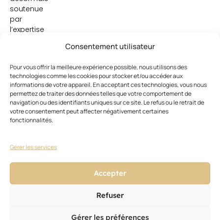
soutenue
par
l’expertise
de
Consentement utilisateur
Victor
Bazin
Pour vous offrir la meilleure expérience possible, nous utilisons des
dans
technologies comme les cookies pour stocker et/ou accéder aux
la
informations de votre appareil. En acceptant ces technologies, vous nous
création
permettez de traiter des données telles que votre comportement de
artistique.
navigation ou des identifiants uniques sur ce site. Le refus ou le retrait de
votre consentement peut affecter négativement certaines
fonctionnalités.
Gérer les services
Accepter
Ces articles pourraient vous
Voir
Refuser
tout
intéresser
Gérer les préférences