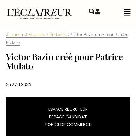
Aller au contenu
Mai
Accueil
>
Actualités
>
Portraits
>
Victor Bazin créé pour Patrice
Mulato
Victor Bazin créé pour Patrice
Mulato
26 avril 2024
Victor
ESPACE RECRUTEUR
Bazin
ESPACE CANDIDAT
a
FONDS DE COMMERCE
été
nommé