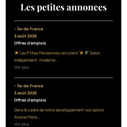
avec
Les petites annonces
des
candidats
de
qualité,
– Île-de-France
il
3 août 2026
faut
Offres d'emplois
raviver
les
Les P’tites Parisiennes recrutent
Salon
filières
indépendant, moderne...
apprentissage
Voir plus
et
collèges
qui
– Île-de-France
ont
été
3 août 2026
trop
Offres d'emplois
délaissées.
Dans le cadre de notre développement nos salons
Les
Alvarez Paris...
jeunes
Voir plus
ont