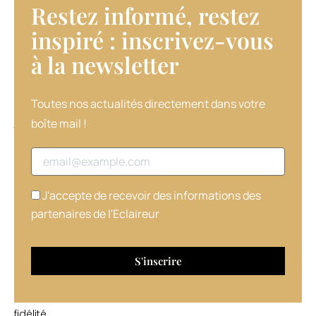
Il
Restez informé, restez
est
inspiré : inscrivez-vous
important
de
à la newsletter​
souligner
auprès
de
Toutes nos actualités directement dans votre
ces
jeunes
boîte mail !
l’exigence
de
Adresse email
service
dans
J'accepte de recevoir des informations des
les
salons,
partenaires de l'Eclaireur
ce
qui
contribuera
à
bâtir
leur
fidélité.