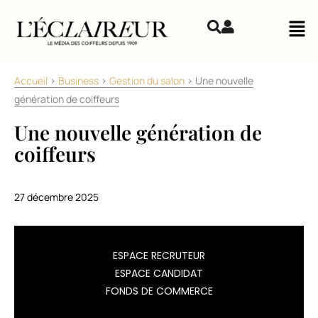
Aller au contenu
Mai
Accueil
>
Business
>
Gestion du salon
>
Une nouvelle
génération de coiffeurs
Une nouvelle génération de
coiffeurs
27 décembre 2025
Afin
ESPACE RECRUTEUR
d’alimenter
ESPACE CANDIDAT
la
FONDS DE COMMERCE
filière
coiffure