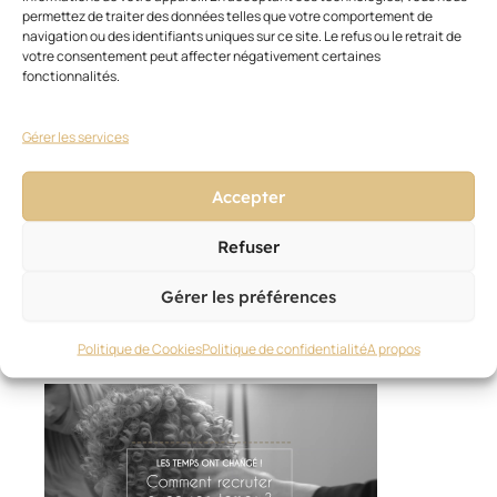
tout
intéresser
permettez de traiter des données telles que votre comportement de
navigation ou des identifiants uniques sur ce site. Le refus ou le retrait de
votre consentement peut affecter négativement certaines
fonctionnalités.
Gérer les services
Accepter
GESTION DU SALON
Refuser
Apprendre et viser l’excellence
27 décembre 2025
Gérer les préférences
Politique de Cookies
Politique de confidentialité
A propos