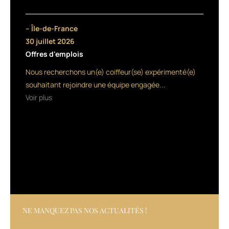
aujourd’hui
davantage
– Île-de-France
besoin
d’immédiateté
30 juillet 2026
et
Offres d'emplois
de
Nous recherchons un(e) coiffeur(se) expérimenté(e)
loisirs ;
les
souhaitant rejoindre une équipe engagée...
managers
Voir plus
sont
obligés
d’aller
dans
ce
sens
et
gérer
les
équipes
NE MANQUEZ PAS NOS ACTUALITÉS !
différemment.