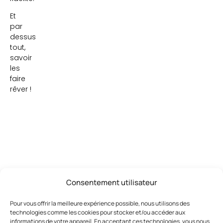
Et
par
dessus
tout,
savoir
les
faire
rêver !
Consentement utilisateur
Pour vous offrir la meilleure expérience possible, nous utilisons des
technologies comme les cookies pour stocker et/ou accéder aux
Ces articles pourraient vous
Voir
informations de votre appareil. En acceptant ces technologies, vous nous