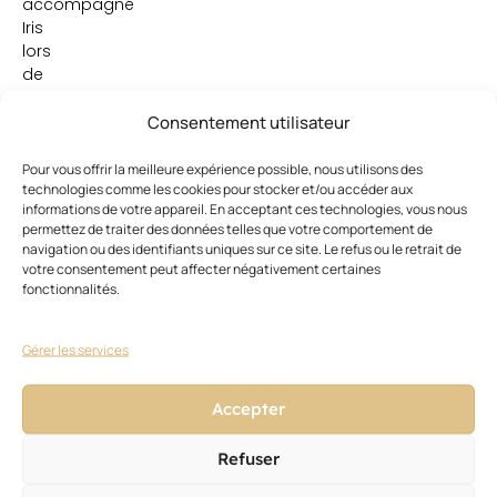
accompagné
Iris
lors
de
nombre
de
Consentement utilisateur
ses
déplacements
Pour vous offrir la meilleure expérience possible, nous utilisons des
technologies comme les cookies pour stocker et/ou accéder aux
au
informations de votre appareil. En acceptant ces technologies, vous nous
cours
permettez de traiter des données telles que votre comportement de
de
navigation ou des identifiants uniques sur ce site. Le refus ou le retrait de
son
votre consentement peut affecter négativement certaines
«
fonctionnalités.
règne
»
Gérer les services
de
Miss
France.
Accepter
Photo
Refuser
:
D.R.