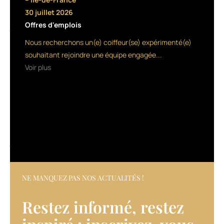
le
30 juillet 2026
30
Offres d'emplois
janvier
dernier,
Nous recherchons un(e) coiffeur(se) expérimenté(e)
devançant
souhaitant rejoindre une équipe engagée...
Miss
Voir plus
Haïti
et
Miss
Colombie.
Au
total,
86
jeunes
femmes
étaient
en
NE MANQUEZ PAS NOS ACTUALITÉS !
compétition.
Agée
Restez informé, restez
de
24