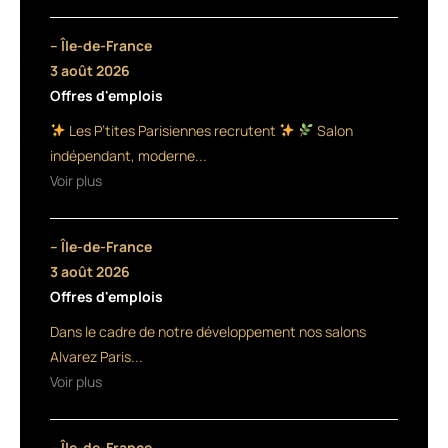
plus
belle
– Île-de-France
femme
3 août 2026
de
Offres d'emplois
l’univers
est
Les P’tites Parisiennes recrutent
Salon
française
indépendant, moderne...
!
Voir plus
Iris
Mittenaere,
Miss
– Île-de-France
France
2016,
3 août 2026
a
Offres d'emplois
été
Dans le cadre de notre développement nos salons
élue
Miss
Alvarez Paris...
Univers
Voir plus
à
Manille
(Philippines),
– Île-de-France