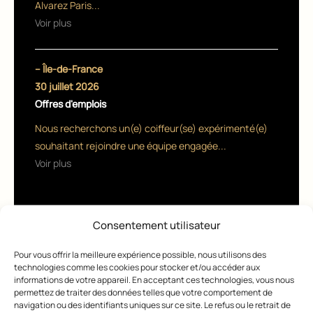
Alvarez Paris...
Voir plus
– Île-de-France
30 juillet 2026
Offres d'emplois
Nous recherchons un(e) coiffeur(se) expérimenté(e)
souhaitant rejoindre une équipe engagée...
Voir plus
Consentement utilisateur
Pour vous offrir la meilleure expérience possible, nous utilisons des
technologies comme les cookies pour stocker et/ou accéder aux
informations de votre appareil. En acceptant ces technologies, vous nous
permettez de traiter des données telles que votre comportement de
navigation ou des identifiants uniques sur ce site. Le refus ou le retrait de