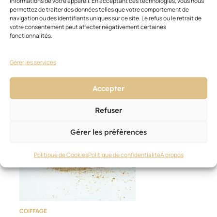
informations de votre appareil. En acceptant ces technologies, vous nous
Keune et Romee Strijd
permettez de traiter des données telles que votre comportement de
30 juin 2026
navigation ou des identifiants uniques sur ce site. Le refus ou le retrait de
votre consentement peut affecter négativement certaines
fonctionnalités.
Gérer les services
Accepter
Refuser
Gérer les préférences
Politique de Cookies
Politique de confidentialité
A propos
COIFFAGE