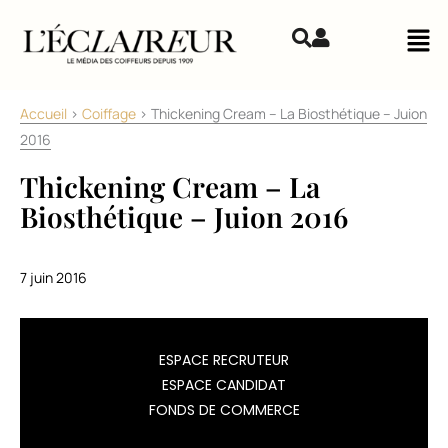
Aller au contenu
Mai
Accueil
>
Coiffage
>
Thickening Cream – La Biosthétique – Juion
2016
Thickening Cream – La
Biosthétique – Juion 2016
7 juin 2016
ESPACE RECRUTEUR
ESPACE CANDIDAT
FONDS DE COMMERCE