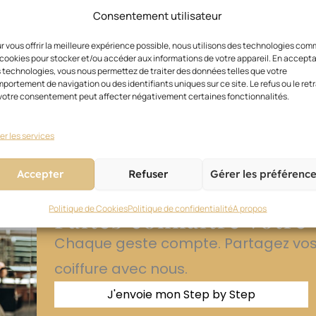
Consentement utilisateur
La formation, même pou
r vous offrir la meilleure expérience possible, nous utilisons des technologies co
 cookies pour stocker et/ou accéder aux informations de votre appareil. En accept
Perfectionnez votre art, maîtrisez le
 technologies, vous nous permettez de traiter des données telles que votre
portement de navigation ou des identifiants uniques sur ce site. Le refus ou le retr
Tous les stages incontournables sont 
votre consentement peut affecter négativement certaines fonctionnalités.
Je recherche un stage
er les services
Accepter
Refuser
Gérer les préférenc
Politique de Cookies
Politique de confidentialité
A propos
Faites connaître votre
Chaque geste compte. Partagez vos t
coiffure avec nous.
J'envoie mon Step by Step