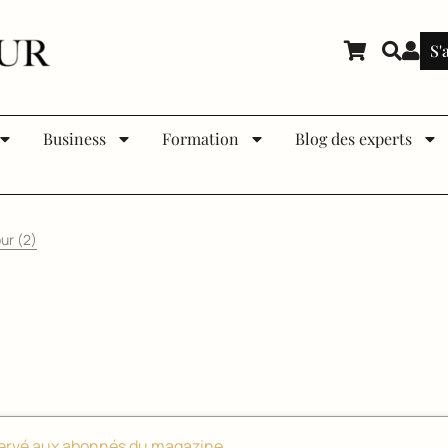
S'
Business
Formation
Blog des experts
ur (2)
ervé aux abonnés du magazine