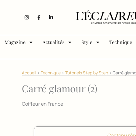
Aller au contenu
I
F
L
n
a
i
s
c
n
t
e
k
a
b
e
g
o
d
Magazine
Actualités
Style
Technique
r
o
i
a
k
n
m
-
-
f
i
n
Accueil
>
Technique
>
Tutoriels Step by Step
>
Carré glamo
Carré glamour (2)
Coiffeur en France
Contenu rés