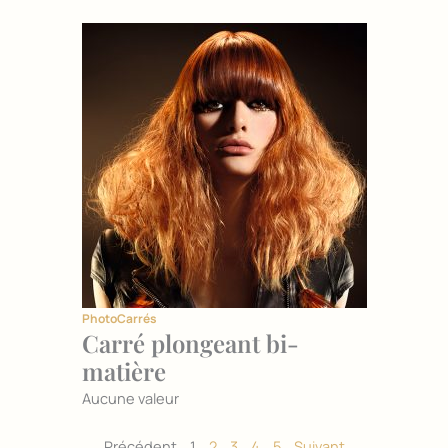
Photo
Carrés
Carré plongeant bi-
matière
Aucune valeur
Précédent
1
2
3
4
5
Suivant