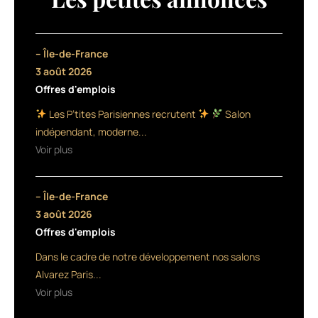
chutes
de
cheveux
réactionnelles
– Île-de-France
ou
3 août 2026
héréditaires,
Offres d'emplois
en
relançant
Les P’tites Parisiennes recrutent
Salon
partiellement
indépendant, moderne...
la
Voir plus
repousse
(jusqu’à
14
– Île-de-France
000
cheveux),
3 août 2026
tout
Offres d'emplois
en
Dans le cadre de notre développement nos salons
stimulant
la
Alvarez Paris...
pousse
Voir plus
des
autres