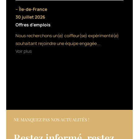
cheveux
– Île-de-France
de
30 juillet 2026
10%.
Offres d'emplois
Clé
du
Nous recherchons un(e) coiffeur(se) expérimenté(e)
traitement,
souhaitant rejoindre une équipe engagée...
l’élixir
Voir plus
bi-
phase
(phytormones
et
collagène
boostés
par
de
la
taurine)
est
NE MANQUEZ PAS NOS ACTUALITÉS !
basé
sur
Restez informé, restez
le