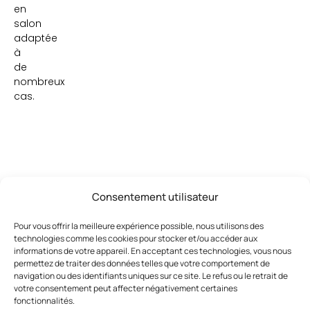
en
salon
adaptée
à
de
nombreux
cas.
Consentement utilisateur
Ces articles pourraient vous
Voir
Pour vous offrir la meilleure expérience possible, nous utilisons des
tout
intéresser
technologies comme les cookies pour stocker et/ou accéder aux
informations de votre appareil. En acceptant ces technologies, vous nous
permettez de traiter des données telles que votre comportement de
navigation ou des identifiants uniques sur ce site. Le refus ou le retrait de
votre consentement peut affecter négativement certaines
fonctionnalités.