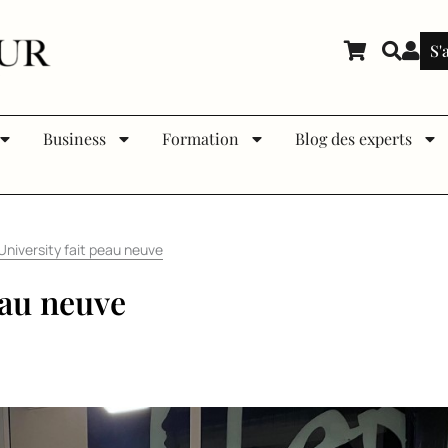
S'
Business
Formation
Blog des experts
niversity fait peau neuve
eau neuve