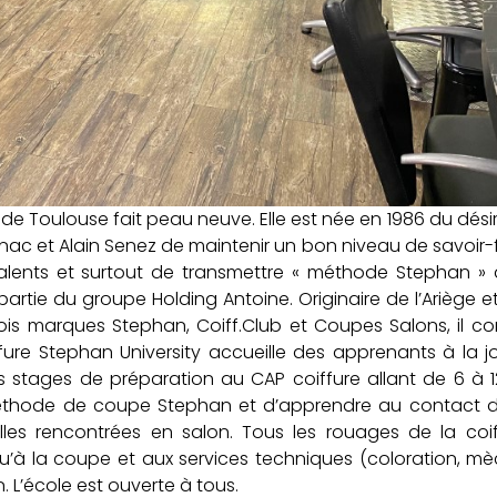
e de Toulouse fait peau neuve. Elle est née en 1986 du dési
ac et Alain Senez de maintenir un bon niveau de savoir-
talents et surtout de transmettre « méthode Stephan » q
artie du groupe Holding Antoine. Originaire de l’Ariège e
rois marques Stephan, Coiff.Club et Coupes Salons, il 
fure Stephan University accueille des apprenants à la 
tages de préparation au CAP coiffure allant de 6 à 12
 méthode de coupe Stephan et d’apprendre au contact d
es rencontrées en salon. Tous les rouages de la coif
u’à la coupe et aux services techniques (coloration, m
L’école est ouverte à tous.