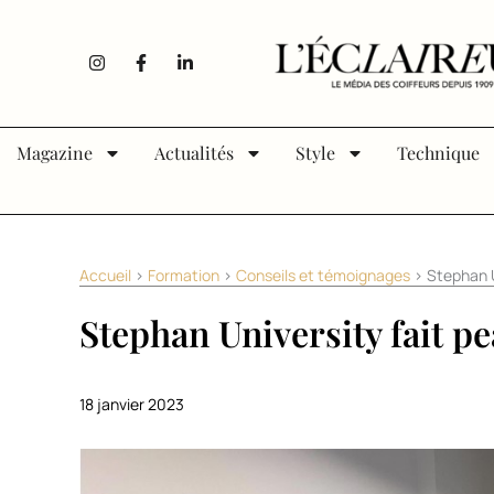
Aller au contenu
I
F
L
n
a
i
s
c
n
t
e
k
a
b
e
g
o
d
Magazine
Actualités
Style
Technique
r
o
i
a
k
n
m
-
-
f
i
n
Accueil
>
Formation
>
Conseils et témoignages
>
Stephan U
Stephan University fait p
18 janvier 2023