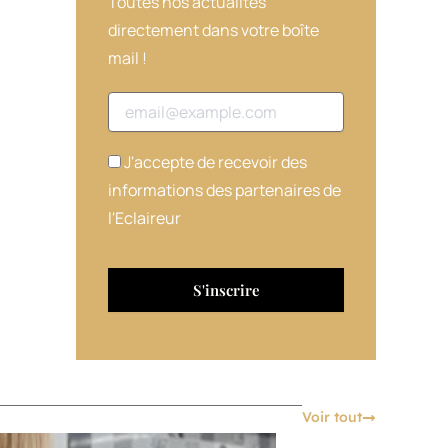
Toutes nos actualités
directement dans votre boîte
mail !
Adresse email
J'accepte de recevoir des
informations des partenaires de
l'Eclaireur
Voir tout