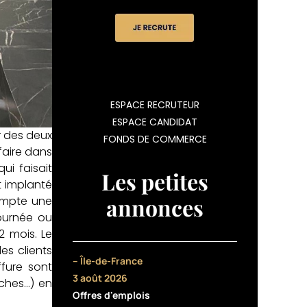
ESPACE RECRUTEUR
ESPACE CANDIDAT
r des deux
FONDS DE COMMERCE
faire dans
ui faisait
Les petites
t implanté
annonces
compte une
journée ou
 mois. Le
es clients
– Île-de-France
fure sont
3 août 2026
èches…) en
Offres d'emplois