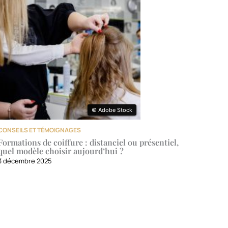
© Adobe Stock
© Adobe Stock
CONSEILS ET TÉMOIGNAGES
Formations de coiffure : distanciel ou présentiel,
quel modèle choisir aujourd’hui ?
3 décembre 2025