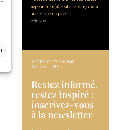
ant
expérimenté(e) souhaitant rejoindre
ait
une équipe engagée...
Voir plus
es
NE MANQUEZ PAS NOS
ACTUALITÉS !
Restez informé,
restez inspiré :
inscrivez-vous
à la newsletter​