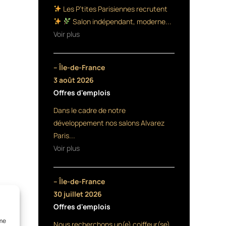
Les P’tites Parisiennes recrutent
Salon indépendant, moderne...
Voir plus
– Île-de-France
3 août 2026
Offres d'emplois
Dans le cadre de notre
développement nos salons Alvarez
Paris...
Voir plus
– Île-de-France
30 juillet 2026
Offres d'emplois
mme
Nous recherchons un(e) coiffeur(se)