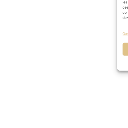
les
ces
com
de 
Gér