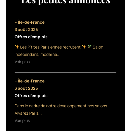
made
in
France
utilise
– Île-de-France
de
3 août 2026
la
Offres d'emplois
gomme
d’élémi
Les P’tites Parisiennes recrutent
Salon
pour
indépendant, moderne...
son
Voir plus
pouvoir
fixant,
de
– Île-de-France
l’extrait
de
3 août 2026
romarin
Offres d'emplois
bio
Dans le cadre de notre développement nos salons
stimulant
et
Alvarez Paris...
de
Voir plus
la
glycérine