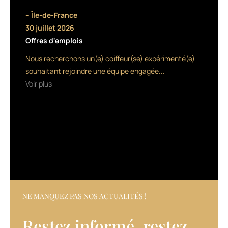
bio
– Île-de-France
hydratante
30 juillet 2026
ainsi
Offres d'emplois
que
de
Nous recherchons un(e) coiffeur(se) expérimenté(e)
l’huile
souhaitant rejoindre une équipe engagée...
essentielle
Voir plus
de
géranium
pour
la
fragrance.
Sans
gaz
propulseur,
il
s’applique
comme
NE MANQUEZ PAS NOS ACTUALITÉS !
un
spray
Restez informé, restez
classique.