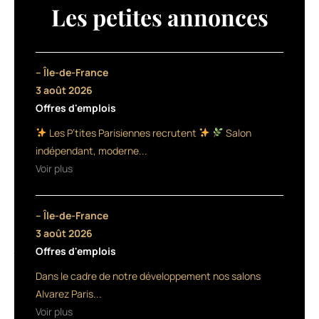
la
Les petites annonces
première
fois
une
ambassadrice
– Île-de-France
Internationale.
3 août 2026
Son
Offres d'emplois
choix
s’est
Les P’tites Parisiennes recrutent
Salon
porté
indépendant, moderne...
sur
Voir plus
l’actrice
anglaise
Sophie
– Île-de-France
Turner
qui
3 août 2026
joue
Offres d'emplois
notamment
Dans le cadre de notre développement nos salons
l’un
des
Alvarez Paris...
personnages
Voir plus