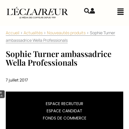
Aller au contenu
Mai
Accueil
>
Actualités
>
Nouveautés produits
>
Sophie Turner
ambassadrice Wella Professionals
Sophie Turner ambassadrice
Wella Professionals
7 juillet 2017
©
.R.
Wella
ESPACE RECRUTEUR
Professionals
ESPACE CANDIDAT
a
FONDS DE COMMERCE
pris
pour