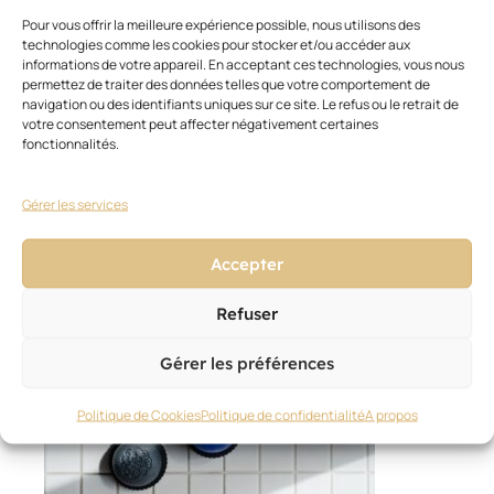
Pour vous offrir la meilleure expérience possible, nous utilisons des
Photo
technologies comme les cookies pour stocker et/ou accéder aux
:
informations de votre appareil. En acceptant ces technologies, vous nous
D.R.
permettez de traiter des données telles que votre comportement de
navigation ou des identifiants uniques sur ce site. Le refus ou le retrait de
votre consentement peut affecter négativement certaines
fonctionnalités.
Gérer les services
Accepter
Ces articles pourraient vous
Voir
tout
intéresser
Refuser
Gérer les préférences
Politique de Cookies
Politique de confidentialité
A propos