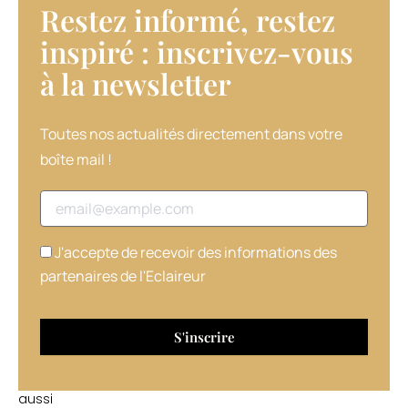
Restez informé, restez
Turner
change
inspiré : inscrivez-vous
constamment
à la newsletter​
de
look
et
de
Toutes nos actualités directement dans votre
couleur
boîte mail !
au
gré
Adresse email
de
ses
rôles
J'accepte de recevoir des informations des
!
partenaires de l'Eclaireur
De
quoi
inspirer
les
coiffeurs,
mais
aussi