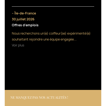
principaux
(Sansa
Stark)
– Île-de-France
dans
30 juillet 2026
la
Offres d'emplois
mondialement
célèbre
Nous recherchons un(e) coiffeur(se) expérimenté(e)
série
souhaitant rejoindre une équipe engagée...
Game
Voir plus
of
Thrones.
Au-
delà
de
sa
notoriété,
le
choix
est
intéressant
NE MANQUEZ PAS NOS ACTUALITÉS !
car
Sophie