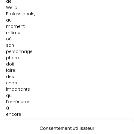
de
Wella
Professionals,
au
moment
même
où
son
personnage
phare
doit
faire
des
choix
importants
qui
l’amèneront
à
encore
changer
de
Consentement utilisateur
style!