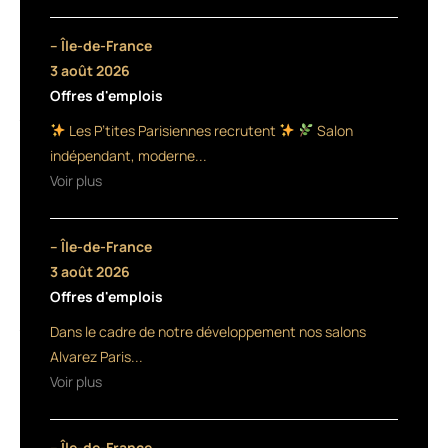
des
cheveux
– Île-de-France
exposés
3 août 2026
au
Offres d'emplois
soleil
fait
Les P’tites Parisiennes recrutent
Salon
son
indépendant, moderne...
apparition
Voir plus
dans
les
propositions
– Île-de-France
de
Generik,
3 août 2026
dans
Offres d'emplois
la
Dans le cadre de notre développement nos salons
famille
de
Alvarez Paris...
soins
Voir plus
R Care.
Il
comprend
– Île-de-France