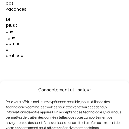
des
vacances.
Le
plus :
une
ligne
courte
et
pratique.
Consentement utilisateur
Pour vous offrir la meilleure expérience possible, nous utilisons des
Ces articles pourraient vous
Voir
technologies comme les cookies pour stocker et/ou accéder aux
tout
intéresser
informations de votre appareil. En acceptant ces technologies, vous nous
permettez de traiter des données telles que votre comportement de
navigation ou des identifiants uniques sur ce site. Le refus ou le retrait de
votre consentement peut affecter négativement certaines