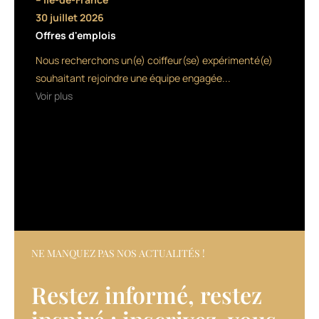
tout
30 juillet 2026
d’abord
Offres d'emplois
un
shampooing
Nous recherchons un(e) coiffeur(se) expérimenté(e)
hydratant
souhaitant rejoindre une équipe engagée...
et
Voir plus
revitalisant,
destiné
au
corps
et
aux
cheveux,
à
utiliser
après
la
NE MANQUEZ PAS NOS ACTUALITÉS !
plage,
et
Restez informé, restez
qui
convient