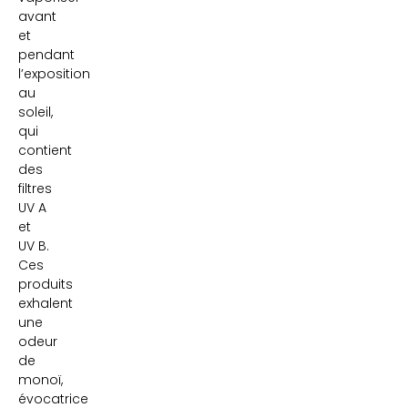
avant
et
pendant
l’exposition
au
soleil,
qui
contient
des
filtres
UV A
et
UV B.
Ces
produits
exhalent
une
odeur
de
monoï,
évocatrice