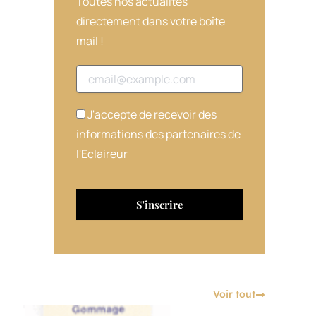
Toutes nos actualités
directement dans votre boîte
mail !
Adresse email
J'accepte de recevoir des
informations des partenaires de
l'Eclaireur
Voir tout