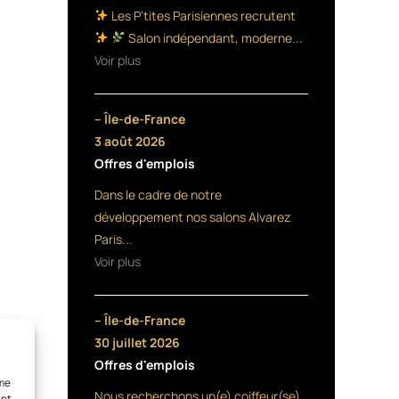
Les P’tites Parisiennes recrutent
Salon indépendant, moderne...
Voir plus
– Île-de-France
3 août 2026
Offres d'emplois
Dans le cadre de notre
développement nos salons Alvarez
Paris...
Voir plus
– Île-de-France
30 juillet 2026
Offres d'emplois
mme
Nous recherchons un(e) coiffeur(se)
ant