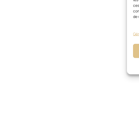
ces
com
de 
Gér