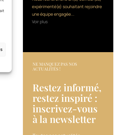
expérimenté(e) souhaitant rejoindre
ait
une équipe engagée...
Voir plus
es
NE MANQUEZ PAS NOS
ACTUALITÉS !
Restez informé,
restez inspiré :
inscrivez-vous
à la newsletter​