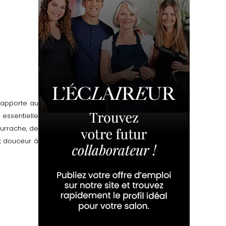
 apporte au
 essentielle
ourrache, de
t douceur à