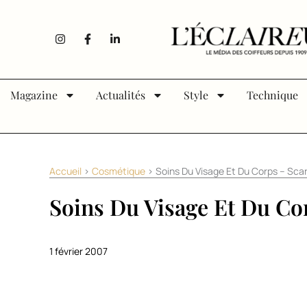
Aller au contenu
I
F
L
n
a
i
s
c
n
t
e
k
a
b
e
g
o
d
Magazine
Actualités
Style
Technique
r
o
i
a
k
n
m
-
-
f
i
n
Accueil
>
Cosmétique
>
Soins Du Visage Et Du Corps – Scar
Soins Du Visage Et Du Cor
1 février 2007