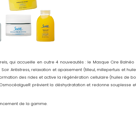
rels, qui accueille en outre 4 nouveautés : le Masque Cire Balnéo
ir Antistress, relaxation et apaisement (tilleul, millepertuis et huile
ormation des rides et active la régénération cellulaire (huiles de b
m OsmocéalgueR prévient la déshydratation et redonne souplesse e
lancement de la gamme.