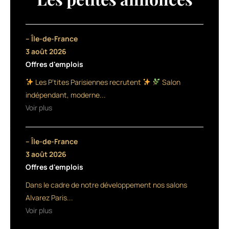
produit
baptisé
Smart
Waves,
– Île-de-France
destiné
3 août 2026
à
Offres d'emplois
un
usage
Les P’tites Parisiennes recrutent
Salon
exclusif
indépendant, moderne...
salon.
Voir plus
Présenté
sous
forme
– Île-de-France
de
mousse,
3 août 2026
ce
Offres d'emplois
qui
Dans le cadre de notre développement nos salons
facilite
l’application,
Alvarez Paris...
ce
Voir plus
produit
permet