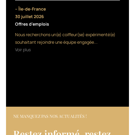
de
– Île-de-France
réaliser
30 juillet 2026
des
Offres d'emplois
ondulations
durables
Nous recherchons un(e) coiffeur(se) expérimenté(e)
et
souhaitant rejoindre une équipe engagée...
de
Voir plus
donner
du
volume
à
la
chevelure,
tout
en
hydratant
la
fibre
NE MANQUEZ PAS NOS ACTUALITÉS !
capillaire.
Il
Restez informé, restez
ne