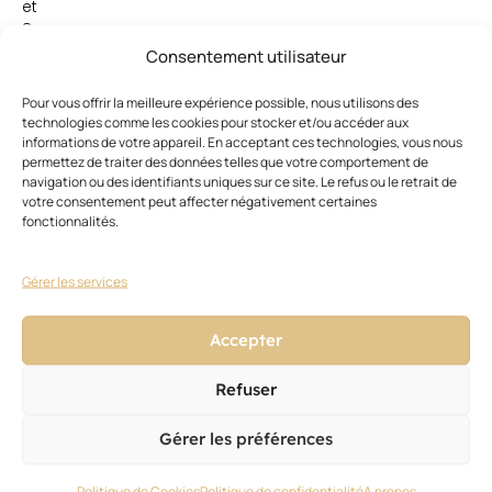
et
8
semaines,
Consentement utilisateur
ce
qui
Pour vous offrir la meilleure expérience possible, nous utilisons des
valorise
technologies comme les cookies pour stocker et/ou accéder aux
informations de votre appareil. En acceptant ces technologies, vous nous
l’aspect
permettez de traiter des données telles que votre comportement de
professionnel
navigation ou des identifiants uniques sur ce site. Le refus ou le retrait de
de
votre consentement peut affecter négativement certaines
ce
fonctionnalités.
service.
Gérer les services
Accepter
Refuser
Ces articles pourraient vous
Voir
Gérer les préférences
tout
intéresser
Politique de Cookies
Politique de confidentialité
A propos