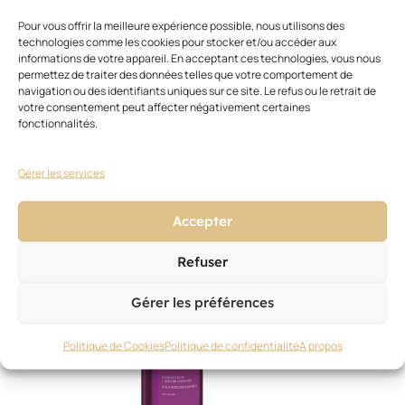
Pour vous offrir la meilleure expérience possible, nous utilisons des
technologies comme les cookies pour stocker et/ou accéder aux
informations de votre appareil. En acceptant ces technologies, vous nous
NOUVEAUTÉS PRODUITS
,
SOIN
permettez de traiter des données telles que votre comportement de
BC Bonacure/Schwarzkopf Professional
navigation ou des identifiants uniques sur ce site. Le refus ou le retrait de
votre consentement peut affecter négativement certaines
20 février 2026
fonctionnalités.
Gérer les services
Accepter
Refuser
Gérer les préférences
Politique de Cookies
Politique de confidentialité
A propos