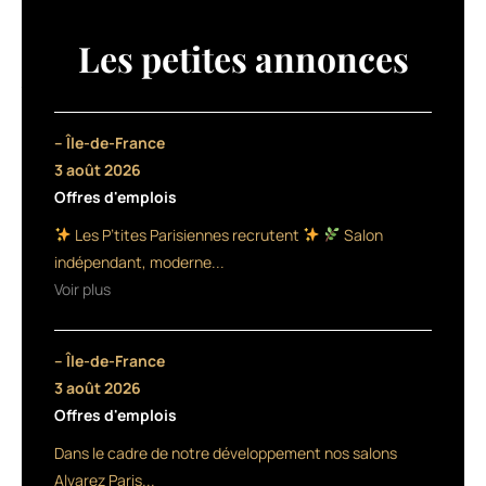
aux
cheveux
Les petites annonces
bouclés,
frisés,
crépus
et
– Île-de-France
défrisés,
3 août 2026
le
Offres d'emplois
shampooing
démêlant
Les P’tites Parisiennes recrutent
Salon
Azali
indépendant, moderne...
Kids
Voir plus
à
96
%
– Île-de-France
naturel
nourrit
3 août 2026
en
Offres d'emplois
douceur.
Dans le cadre de notre développement nos salons
à
base
Alvarez Paris...