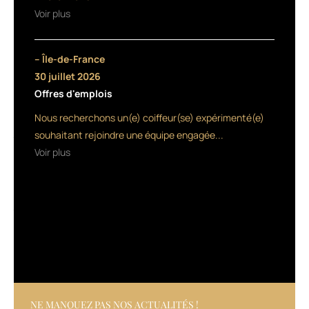
d’huile
Voir plus
d’avocat
bio,
de
– Île-de-France
kératine
30 juillet 2026
végétale
Offres d'emplois
et
d’inuline,
Nous recherchons un(e) coiffeur(se) expérimenté(e)
il
souhaitant rejoindre une équipe engagée...
facilite
Voir plus
le
coiffage
des
cheveux
texturés.
NE MANQUEZ PAS NOS ACTUALITÉS !