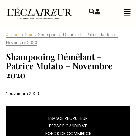
Aller au contenu
Mai
Accueil
>
Soin
>
Shampooing Démêlant – Patrice Mulato –
Novembre 2020
Shampooing Démêlant –
Patrice Mulato – Novembre
2020
1 novembre 2020
Dans
ESPACE RECRUTEUR
la
ESPACE CANDIDAT
gamme
FONDS DE COMMERCE
dédiée