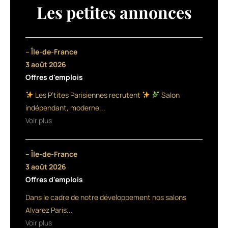
de
Les petites annonces
la
marque,
le
sérum
– Île-de-France
Triphasic
3 août 2026
se
Offres d'emplois
réinvente
avec
Les P’tites Parisiennes recrutent
Salon
une
indépendant, moderne...
nouvelle
Voir plus
formule,
qui
repose
– Île-de-France
sur
les
3 août 2026
propriétés
Offres d'emplois
de
Dans le cadre de notre développement nos salons
l’Adénosine
TriPhospate
Alvarez Paris...
ou
Voir plus