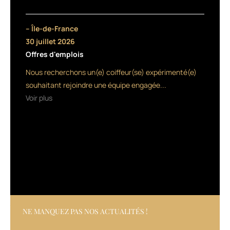
ATP
:
cette
– Île-de-France
molécule
30 juillet 2026
fournit
Offres d'emplois
l’énergie
nécessaire
Nous recherchons un(e) coiffeur(se) expérimenté(e)
au
souhaitant rejoindre une équipe engagée...
métabolisme
Voir plus
cellulaire,
et
notamment
à
l’activité
des
cellules
de
la
papille
folliculaire.
NE MANQUEZ PAS NOS ACTUALITÉS !
L’ATP
augmente