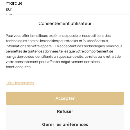
marque
sur
l’un
de
Consentement utilisateur
ses
points
Pour vous offrir la meilleure expérience possible, nous utilisons des
forts,
technologies comme les cookies pour stocker et/ou accéder aux
l’anti-
informations de votre appareil. En acceptant ces technologies, vous nous
permettez de traiter des données telles que votre comportement de
chute.
navigation ou des identifiants uniques sur ce site. Le refus ou le retrait de
votre consentement peut affecter négativement certaines
fonctionnalités.
Gérer les services
Accepter
Ces articles pourraient vous
Voir
tout
intéresser
Refuser
Gérer les préférences