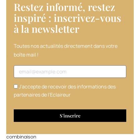
Restez informé, restez
ainsi
la
inspiré : inscrivez-vous
durée
à la newsletter​
de
vie
du
cheveu
Toutes nos actualités directement dans votre
et
boîte mail !
favorise
son
Adresse email
ancrage
dans
le
J'accepte de recevoir des informations des
cuir
partenaires de l'Eclaireur
chevelu.
Le
sérum
contient
toujours
une
combinaison