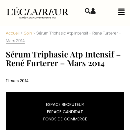
Aller au contenu
Mai
Accueil
>
Soin
>
Sérum Triphasic Atp Intensif – René Furterer –
Mars 2014
Sérum Triphasic Atp Intensif –
René Furterer – Mars 2014
11 mars 2014
Dans
ESPACE RECRUTEUR
la
ESPACE CANDIDAT
gamme
FONDS DE COMMERCE
anti-
chute