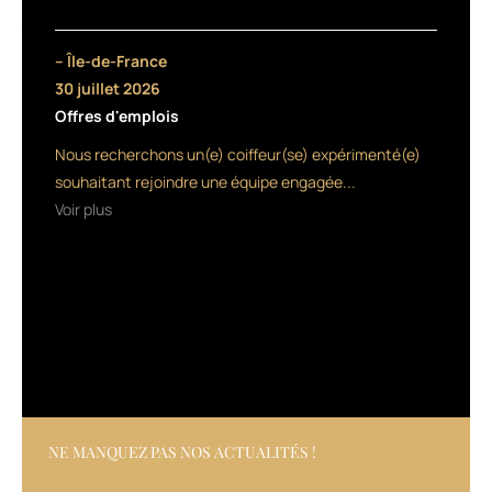
quatre
tons
froids
– Île-de-France
naturels,
30 juillet 2026
neutralisant
Offres d'emplois
les
reflets
Nous recherchons un(e) coiffeur(se) expérimenté(e)
chauds,
souhaitant rejoindre une équipe engagée...
elle
Voir plus
s’estompe
en
quatre
semaines.
NE MANQUEZ PAS NOS ACTUALITÉS !