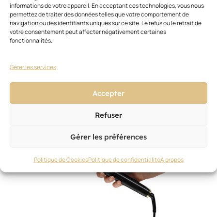
informations de votre appareil. En acceptant ces technologies, vous nous
permettez de traiter des données telles que votre comportement de
OUTILLAGE
,
TECHNIQUE
,
OUTILS ET PRODUITS PRO
navigation ou des identifiants uniques sur ce site. Le refus ou le retrait de
votre consentement peut affecter négativement certaines
Sculp le premier lisseur interactif par ghd
fonctionnalités.
9 juillet 2026
Gérer les services
Accepter
Refuser
Gérer les préférences
Politique de Cookies
Politique de confidentialité
A propos