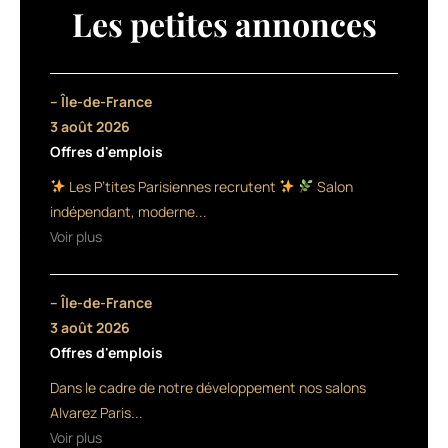
subtilement
Les petites annonces
les
cheveux
gris
et
– Île-de-France
la
3 août 2026
barbe
Offres d'emplois
en
cinq
Les P’tites Parisiennes recrutent
Salon
minutes.
indépendant, moderne...
Sa
Voir plus
formule
sans
ammoniaque,
– Île-de-France
enrichie
en
3 août 2026
vitamine
Offres d'emplois
B5,
Dans le cadre de notre développement nos salons
hydrate.
Disponible
Alvarez Paris...
en
Voir plus