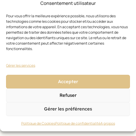
Les paiements effectués sur www.leclaireur-coiffeurs.com
Consentement utilisateur
sont traités par Stripe, une solution de paiement certifiée
Pour vous offrir la meilleure expérience possible, nous utilisons des
PCI-DSS.
technologies comme les cookies pour stocker et/ou accéder aux
Nous n’avons jamais accès au numéro complet de votre
informations de votre appareil. En acceptant ces technologies, vous nous
permettez de traiter des données telles que votre comportement de
carte bancaire.
navigation ou des identifiants uniques sur ce site. Le refus ou le retrait de
votre consentement peut affecter négativement certaines
fonctionnalités.
7. Cookies et outils de mesure (Google
Analytics)
Gérer les services
Le site utilise :
Accepter
Cookies nécessaires
Refuser
• Fonctionnement du panier
Gérer les préférences
• Gestion du compte client
Politique de Cookies
Politique de confidentialité
A propos
Cookies de mesure d’audience