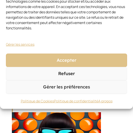
technologies comme les cookies pour stocker et/ou accéder aux
caisse
informations de votre appareil. En acceptant ces technologies, vous nous
qui
permettez de traiter des données telles que votre comportement de
navigation ou des identifiants uniques sur ce site. Le refus ou le retrait de
s’est
votre consentement peut affecter négativement certaines
déployée
fonctionnalités.
chez
40
000
Gérer les services
partenaires.
Accepter
Refuser
Gérer les préférences
Ces articles pourraient vous
Voir
Politique de Cookies
Politique de confidentialité
A propos
tout
intéresser