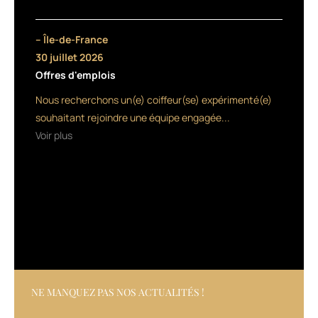
vous
pour
un
– Île-de-France
membre
30 juillet 2026
de
Offres d'emplois
sa
famille,
Nous recherchons un(e) coiffeur(se) expérimenté(e)
ou
souhaitant rejoindre une équipe engagée...
un
Voir plus
ami.
Les
utilisateurs
peuvent
désormais
réserver
un
soin,
une
coupe
de
NE MANQUEZ PAS NOS ACTUALITÉS !
cheveux
ou