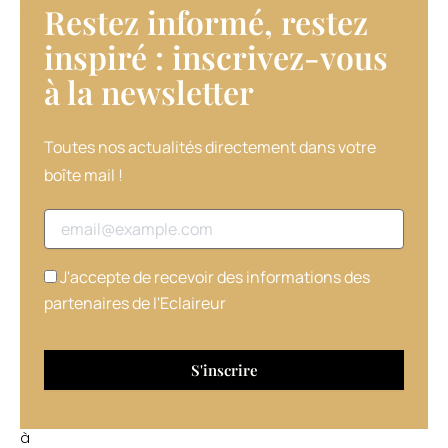
Restez informé, restez
toute
autre
inspiré : inscrivez-vous
prestation
à la newsletter​
beauté
pour
leurs
proches,
Toutes nos actualités directement dans votre
en
boîte mail !
quelques
clics
Adresse email
seulement.
Que
ce
J'accepte de recevoir des informations des
soit
partenaires de l'Eclaireur
pour
offrir
un
moment
de
détente
à