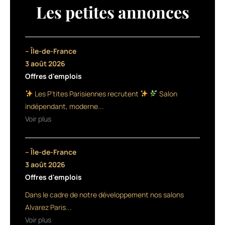
:
Les petites annonces
“Prendre
rendez-
vous
pour
– Île-de-France
un
3 août 2026
proche”.
Offres d'emplois
Cette
option,
Les P’tites Parisiennes recrutent
Salon
pensée
indépendant, moderne...
pour
Voir plus
faciliter
la
vie
– Île-de-France
des
utilisateurs,
3 août 2026
permet
Offres d'emplois
désormais
Dans le cadre de notre développement nos salons
de
prendre
Alvarez Paris...
rendez-
Voir plus