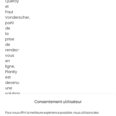
Queroy
et
Paul
Vonderscher,
parti
de
la
prise
de
rendez-
vous
en
ligne,
Planity
est
devenu
une
solution
complète
Consentement utilisateur
avec
logiciel
Pour vous offrir la meilleure expérience possible, nous utilisons des
de