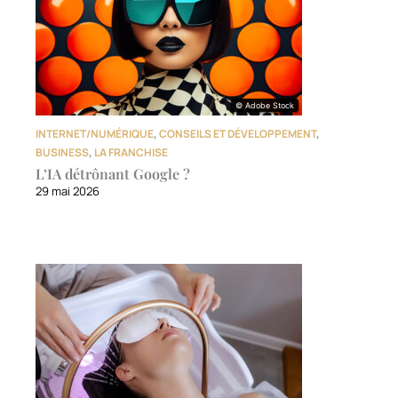
© Adobe Stock
© Adobe Stock
INTERNET/NUMÉRIQUE
,
CONSEILS ET DÉVELOPPEMENT
,
BUSINESS
,
LA FRANCHISE
L’IA détrônant Google ?
29 mai 2026