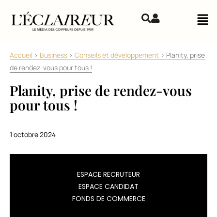
Aller au contenu
Mai
Accueil
>
Business
>
Conseils et développement
>
Planity, prise
de rendez-vous pour tous !
Planity, prise de rendez-vous
pour tous !
1 octobre 2024
Planity
ESPACE RECRUTEUR
lance
ESPACE CANDIDAT
sa
FONDS DE COMMERCE
nouvelle
fonctionnalité