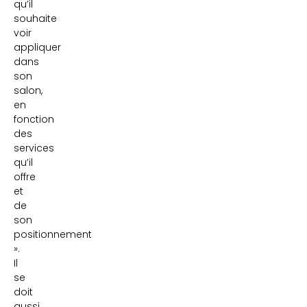
qu’il
souhaite
voir
appliquer
dans
son
salon,
en
fonction
des
services
qu’il
offre
et
de
son
positionnement
».
Il
se
doit
aussi