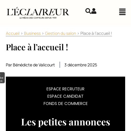
Aller au contenu
Mai
Accueil
>
Business
>
Gestion du salon
>
Place à l’accueil !
Place à l’accueil !
Par Bénédicte de Valicourt
3 décembre 2025
©
be
ck
«
ESPACE RECRUTEUR
ESPACE CANDIDAT
Le
FONDS DE COMMERCE
client
Les petites annonces
est