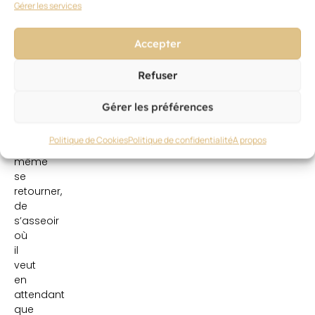
Gérer les services
approximatif
et
à
Accepter
peine
esquissé,
Refuser
en
proposant
Gérer les préférences
au
client,
Politique de Cookies
Politique de confidentialité
A propos
sans
même
se
retourner,
de
s’asseoir
où
il
veut
en
attendant
que