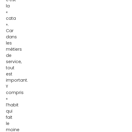
la
«
cata
».
Car
dans
les
métiers
de
service,
tout
est
important.
Y
compris
«
l’habit
qui
fait
le
moine