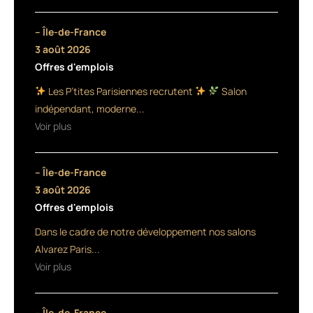
roi
».
– Île-de-France
Un
3 août 2026
Offres d'emplois
adage
Les P’tites Parisiennes recrutent
Salon
qui
indépendant, moderne...
doit
Voir plus
guider
– Île-de-France
le
3 août 2026
coiffeur
Offres d'emplois
dès
Dans le cadre de notre développement nos salons
Alvarez Paris...
l’accueil
Voir plus
du
client
– Île-de-France