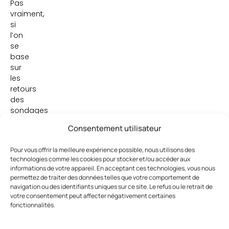
Pas
vraiment,
si
l’on
se
base
sur
les
retours
des
sondages
menés
Consentement utilisateur
dans
les
Pour vous offrir la meilleure expérience possible, nous utilisons des
salons
technologies comme les cookies pour stocker et/ou accéder aux
pour
informations de votre appareil. En acceptant ces technologies, vous nous
mesurer
permettez de traiter des données telles que votre comportement de
la
navigation ou des identifiants uniques sur ce site. Le refus ou le retrait de
satisfaction
votre consentement peut affecter négativement certaines
fonctionnalités.
client.
Un
sourire