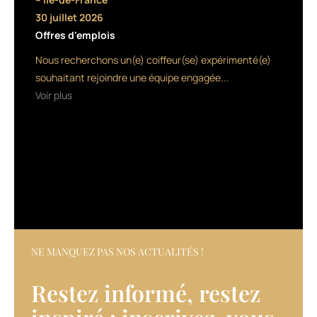
dans
30 juillet 2026
Offres d'emplois
son
Nous recherchons un(e) coiffeur(se) expérimenté(e)
salon.
souhaitant rejoindre une équipe engagée...
Revue
Voir plus
de
détail.
Avez-
vous
déjà
réfléchi
à
la
façon
NE MANQUEZ PAS NOS ACTUALITÉS !
dont
vous
Restez informé, restez
avez
organisé