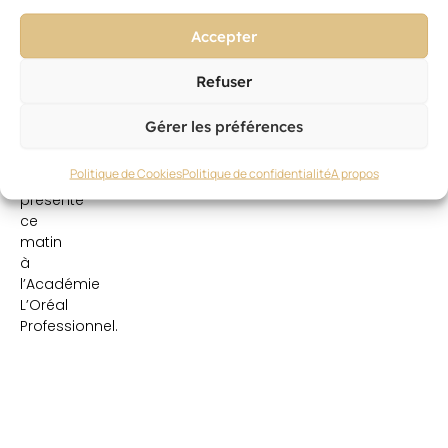
par
une
Accepter
égérie,
Rachel
Refuser
Legrain-
Trapani,
Gérer les préférences
Miss
France
Politique de Cookies
Politique de confidentialité
A propos
2007,
présente
ce
matin
à
l’Académie
L’Oréal
Professionnel.