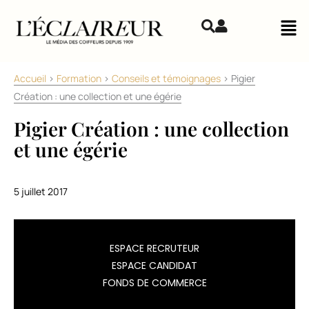
Aller au contenu
Mai
Accueil
>
Formation
>
Conseils et témoignages
>
Pigier
Création : une collection et une égérie
Pigier Création : une collection
et une égérie
5 juillet 2017
Ce
ESPACE RECRUTEUR
matin,
ESPACE CANDIDAT
les
FONDS DE COMMERCE
équipes
enseignantes