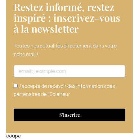
Restez informé, restez
l’ont
présentée
inspiré : inscrivez-vous
sur
à la newsletter​
modèles
à
leurs
collègues
Toutes nos actualités directement dans votre
qui
boîte mail !
ont
ensuite
Adresse email
passé
l’après-
midi
J'accepte de recevoir des informations des
à
partenaires de l'Eclaireur
s’y
former.
Au
menu
:
une
coupe