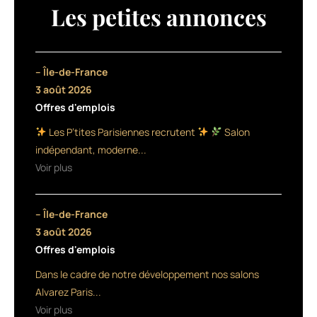
des
Les petites annonces
14
écoles
du
réseau
– Île-de-France
Pigier
3 août 2026
Création
Offres d'emplois
étaient
réunies
Les P’tites Parisiennes recrutent
Salon
dans
indépendant, moderne...
les
Voir plus
locaux
de
l’Académie
– Île-de-France
L’Oréal
Professionnel
3 août 2026
(Paris
Offres d'emplois
8ème)
Dans le cadre de notre développement nos salons
pour
découvrir
Alvarez Paris...
la
Voir plus