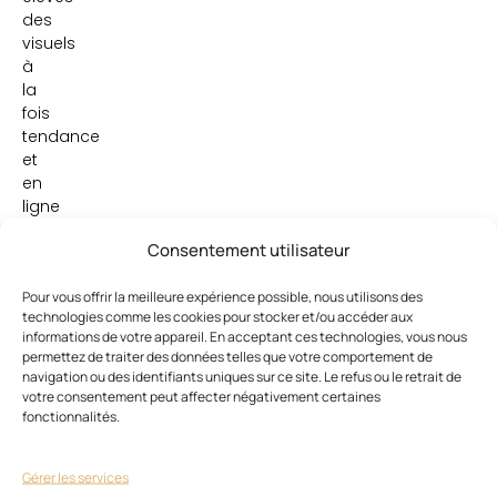
des
visuels
à
la
fois
tendance
et
en
ligne
avec
Consentement utilisateur
les
référentiels
Pour vous offrir la meilleure expérience possible, nous utilisons des
des
technologies comme les cookies pour stocker et/ou accéder aux
examens.
informations de votre appareil. En acceptant ces technologies, vous nous
Nouveauté
permettez de traiter des données telles que votre comportement de
2017
navigation ou des identifiants uniques sur ce site. Le refus ou le retrait de
:
votre consentement peut affecter négativement certaines
la
fonctionnalités.
collection
est
Gérer les services
incarnée