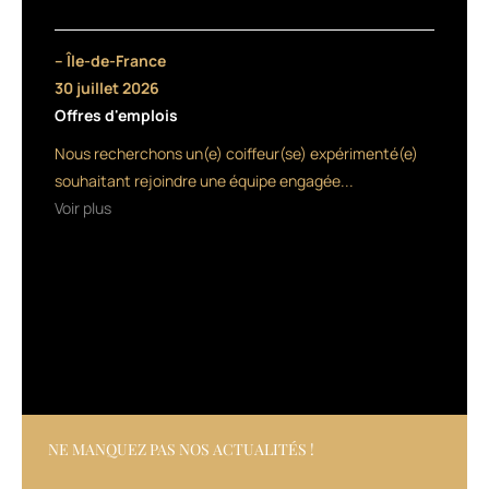
collection
que
Jean-
– Île-de-France
Marie
30 juillet 2026
Contreras
Offres d'emplois
a
créée
Nous recherchons un(e) coiffeur(se) expérimenté(e)
pour
souhaitant rejoindre une équipe engagée...
le
Voir plus
groupe.
Ce
sont
3
professeurs,
avec
le
soutien
de
Jean-
Marie
NE MANQUEZ PAS NOS ACTUALITÉS !
Contreras,
qui