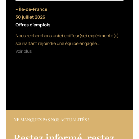
concave
– Île-de-France
et
30 juillet 2026
au
Offres d'emplois
ponçage
honing,
Nous recherchons un(e) coiffeur(se) expérimenté(e)
parfaite
souhaitant rejoindre une équipe engagée...
pour
Voir plus
les
dégradés.
Existe
en
quatre
coloris
:
aquarelle,
fleuri,
tropical
ou
NE MANQUEZ PAS NOS ACTUALITÉS !
fantaisie.
Restez informé, restez