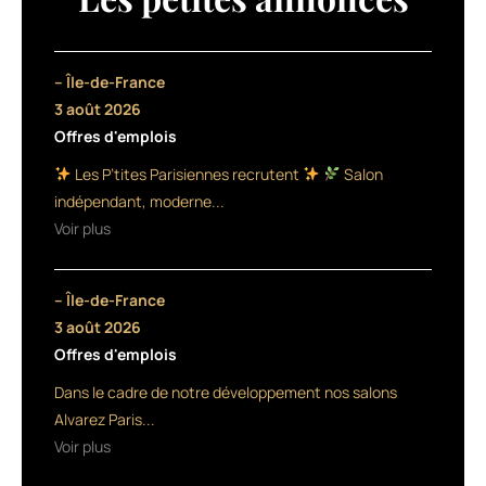
Jaguar
et
la
dixième
– Île-de-France
édition
3 août 2026
de
Offres d'emplois
JaguART,
la
Les P’tites Parisiennes recrutent
Salon
marque
indépendant, moderne...
lance
Voir plus
une
collection
en
– Île-de-France
taille
5.5
3 août 2026
dérivée
Offres d'emplois
de
Dans le cadre de notre développement nos salons
la
White
Alvarez Paris...
Line,
Voir plus
meulée
en