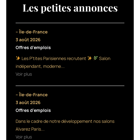
Artist »
Les petites annonces
et
le
succès
incontesté
– Île-de-France
mais
3 août 2026
critiqué
Offres d'emplois
du
Frenchie
Les P’tites Parisiennes recrutent
Salon
Jean
indépendant, moderne...
Dujardin
Voir plus
aux
Oscars,
le
– Île-de-France
dossier
des
3 août 2026
récompenses
Offres d'emplois
n’est
Dans le cadre de notre développement nos salons
pas
clos.
Alvarez Paris...
En
Voir plus