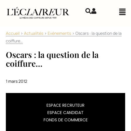
Aller au contenu
Mai
Accueil
>
Actualités
>
Evénements
>
Oscars : la question de la
coiffure…
Oscars : la question de la
coiffure…
1 mars 2012
Après
ESPACE RECRUTEUR
la
ESPACE CANDIDAT
déferlante
FONDS DE COMMERCE
«
The