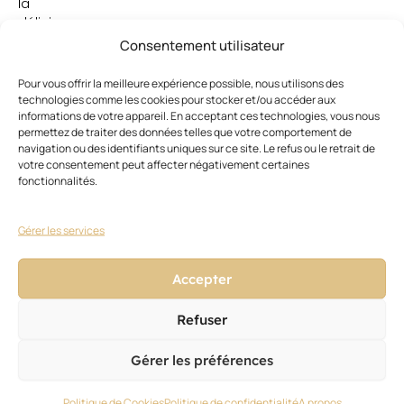
la
délicieuse
coupe
Consentement utilisateur
garçonne
de
Pour vous offrir la meilleure expérience possible, nous utilisons des
Jean
technologies comme les cookies pour stocker et/ou accéder aux
informations de votre appareil. En acceptant ces technologies, vous nous
Seberg
permettez de traiter des données telles que votre comportement de
dans
navigation ou des identifiants uniques sur ce site. Le refus ou le retrait de
«
votre consentement peut affecter négativement certaines
A
fonctionnalités.
bout
de
souffle
Gérer les services
»
de
Accepter
Jean-
Luc
Refuser
Godard,
ou
Gérer les préférences
encore
la
crinière
Politique de Cookies
Politique de confidentialité
A propos