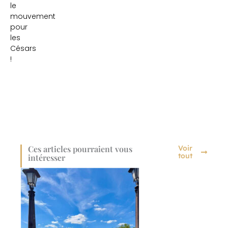
le
mouvement
pour
les
Césars
!
Ces articles pourraient vous
Voir
tout
intéresser