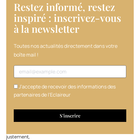
Restez informé, restez
Facebook
«
inspiré : inscrivez-vous
We
à la newsletter​
need
an
oscar
for
Toutes nos actualités directement dans votre
hair
boîte mail !
».
Bonne
Adresse email
idée,
et
qui
J'accepte de recevoir des informations des
tombe
partenaires de l'Eclaireur
sous
le
sens…
Car
que
serait,
justement,