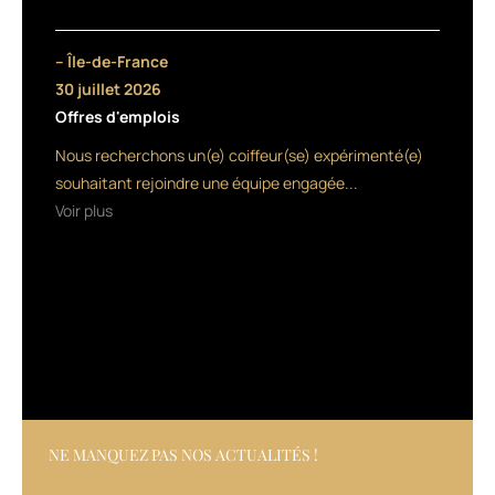
effet,
le
coiffeur
– Île-de-France
américain
30 juillet 2026
Ted
Offres d'emplois
Gibson
a
Nous recherchons un(e) coiffeur(se) expérimenté(e)
lancé
souhaitant rejoindre une équipe engagée...
une
Voir plus
pétition
pour
créer
un
Oscar
de
la
meilleure
coiffure,
accessible
sur
NE MANQUEZ PAS NOS ACTUALITÉS !
la
page