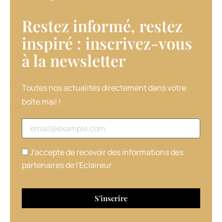
huile
protectrice.
Restez informé, restez
Pour
sa
inspiré : inscrivez-vous
part,
à la newsletter​
Tone,
la
coloration
ton
Toutes nos actualités directement dans votre
sur
boîte mail !
ton
de
Adresse email
la
marque
italienne,
J'accepte de recevoir des informations des
riche
partenaires de l'Eclaireur
en
extraits
de
plantes
(mauve,
camomille…)