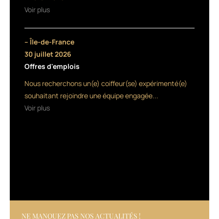
beige
Voir plus
perle
et
un
– Île-de-France
blond
30 juillet 2026
foncé
Offres d'emplois
beige
perle.
Nous recherchons un(e) coiffeur(se) expérimenté(e)
Rappelons
souhaitant rejoindre une équipe engagée...
qu’Art
Voir plus
Absolute
repose
sur
le
mélange
de
la
crème
colorante
et
d’une
NE MANQUEZ PAS NOS ACTUALITÉS !