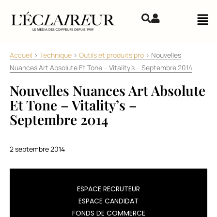
Aller au contenu
Mai
Accueil
>
Technique
>
Outils et produits pro
>
Nouvelles
Nuances Art Absolute Et Tone – Vitality’s – Septembre 2014
Nouvelles Nuances Art Absolute
Et Tone – Vitality’s –
Septembre 2014
2 septembre 2014
Pour
ESPACE RECRUTEUR
l’automne,
ESPACE CANDIDAT
Vitality’s
FONDS DE COMMERCE
enrichit