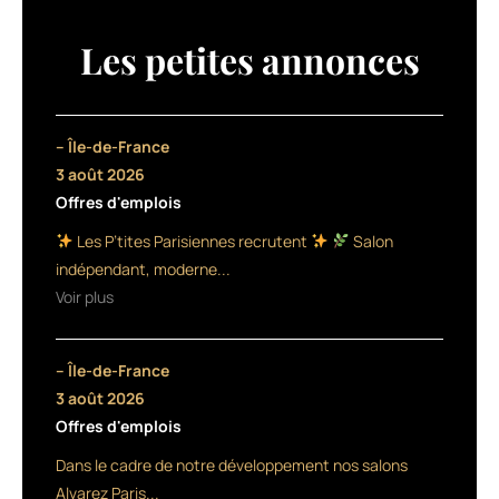
ses
propositions
Les petites annonces
en
matière
de
coloration.
– Île-de-France
Ainsi,
3 août 2026
Art
Offres d'emplois
Absolute,
la
Les P’tites Parisiennes recrutent
Salon
gamme
indépendant, moderne...
de
Voir plus
coloration
d’oxydation,
accueille
– Île-de-France
deux
nouvelles
3 août 2026
nuances,
Offres d'emplois
un
Dans le cadre de notre développement nos salons
blond
clair
Alvarez Paris...