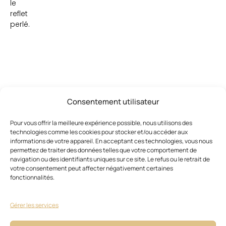
le
reflet
perlé.
Consentement utilisateur
Ces articles pourraient vous
Voir
tout
intéresser
Pour vous offrir la meilleure expérience possible, nous utilisons des
technologies comme les cookies pour stocker et/ou accéder aux
informations de votre appareil. En acceptant ces technologies, vous nous
permettez de traiter des données telles que votre comportement de
navigation ou des identifiants uniques sur ce site. Le refus ou le retrait de
votre consentement peut affecter négativement certaines
fonctionnalités.
Gérer les services