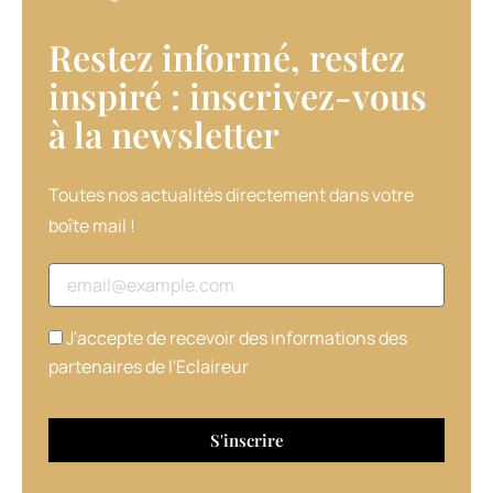
nutritives
et
Restez informé, restez
réparatrices.
L’huile
inspiré : inscrivez-vous
nutritive,
à la newsletter​
à
laisser
poser
avant
Toutes nos actualités directement dans votre
le
boîte mail !
shampooing,
nourrit
Adresse email
et
protège
la
J'accepte de recevoir des informations des
chevelure
partenaires de l'Eclaireur
;
pour
sa
part,
l’huile
de