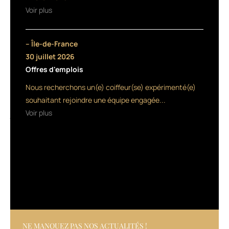
l’alliance
Voir plus
de
5
huiles
– Île-de-France
:
30 juillet 2026
d’argan,
Offres d'emplois
d’olive,
d’amande
Nous recherchons un(e) coiffeur(se) expérimenté(e)
douce,
souhaitant rejoindre une équipe engagée...
de
Voir plus
jojoba
et
de
luffa
(une
plante
asiatique),
sélectionnées
pour
leurs
propriétés
NE MANQUEZ PAS NOS ACTUALITÉS !