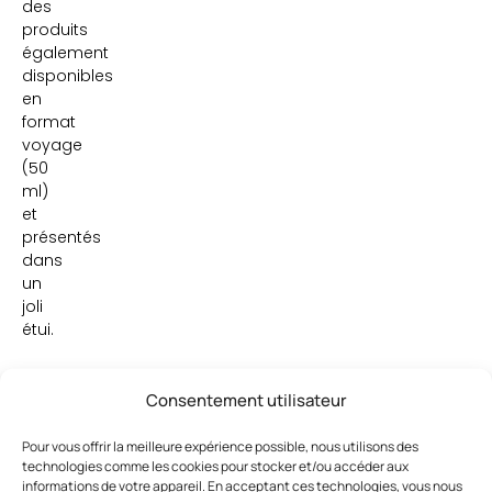
des
produits
également
disponibles
en
format
voyage
(50
ml)
et
présentés
dans
un
joli
étui.
Consentement utilisateur
Pour vous offrir la meilleure expérience possible, nous utilisons des
technologies comme les cookies pour stocker et/ou accéder aux
informations de votre appareil. En acceptant ces technologies, vous nous