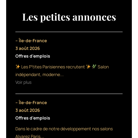
soins
à
Les petites annonces
base
d’huile,
accueille
2
– Île-de-France
nouveautés
3 août 2026
:
Offres d'emplois
une
huile
Les P’tites Parisiennes recrutent
Salon
nutritive
indépendant, moderne...
et
Voir plus
une
huile
de
– Île-de-France
beauté
sèche.
3 août 2026
Leur
Offres d'emplois
formule
Dans le cadre de notre développement nos salons
repose
sur
Alvarez Paris...