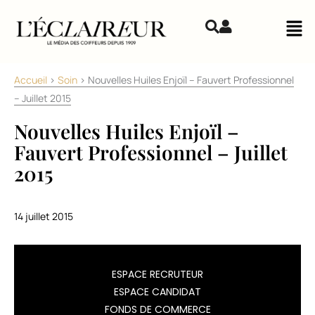
Aller au contenu
Mai
Accueil
>
Soin
>
Nouvelles Huiles Enjoïl – Fauvert Professionnel
– Juillet 2015
Nouvelles Huiles Enjoïl –
Fauvert Professionnel – Juillet
2015
14 juillet 2015
Enjoïl,
ESPACE RECRUTEUR
la
ESPACE CANDIDAT
gamme
FONDS DE COMMERCE
de