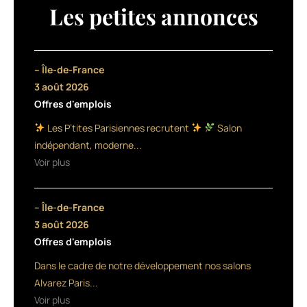
une
Les petites annonces
gamme
de
coiffants
composée
– Île-de-France
de
3 août 2026
7
Offres d'emplois
produits.
Elle
Les P’tites Parisiennes recrutent
Salon
comprend
indépendant, moderne...
une
Voir plus
cire,
une
mousse
– Île-de-France
pour
redessiner
3 août 2026
les
Offres d'emplois
boucles,
Dans le cadre de notre développement nos salons
un
sérum
Alvarez Paris...
gloss
Voir plus