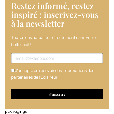
Restez informé, restez
apporte
tenue
inspiré : inscrivez-vous
et
à la newsletter​
volume,
et
un
dernier
Toutes nos actualités directement dans votre
qui
boîte mail !
supprime
l’électricité
Adresse email
statique
et
confère
J'accepte de recevoir des informations des
de
partenaires de l'Eclaireur
la
brillance
à
la
chevelure.
Les
packagings