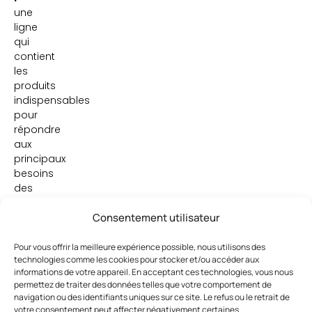
une
ligne
qui
contient
les
produits
indispensables
pour
répondre
aux
principaux
besoins
des
clients.
Consentement utilisateur
Pour vous offrir la meilleure expérience possible, nous utilisons des
technologies comme les cookies pour stocker et/ou accéder aux
informations de votre appareil. En acceptant ces technologies, vous nous
permettez de traiter des données telles que votre comportement de
navigation ou des identifiants uniques sur ce site. Le refus ou le retrait de
votre consentement peut affecter négativement certaines