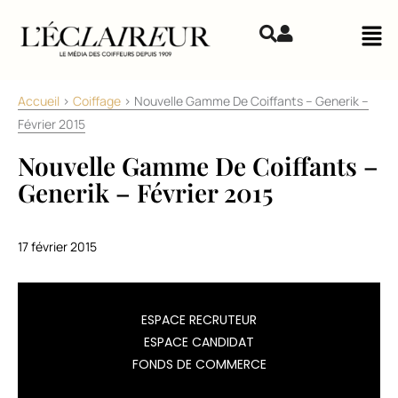
Aller au contenu
Mai
Accueil
>
Coiffage
>
Nouvelle Gamme De Coiffants – Generik –
Février 2015
Nouvelle Gamme De Coiffants –
Generik – Février 2015
17 février 2015
La
ESPACE RECRUTEUR
marque
ESPACE CANDIDAT
low-
FONDS DE COMMERCE
cost
lance