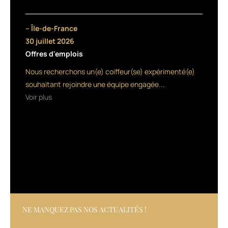
à
utiliser
sur
– Île-de-France
cheveux
30 juillet 2026
humides
Offres d'emplois
ou
secs,
Nous recherchons un(e) coiffeur(se) expérimenté(e)
un
souhaitant rejoindre une équipe engagée...
gel
Voir plus
à
tenue
extra
forte,
ainsi
que
3
sprays :
une
laque,
un
NE MANQUEZ PAS NOS ACTUALITÉS !
spray
qui