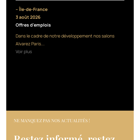
d’apporter
– Île-de-France
du
3 août 2026
volume
Offres d'emplois
et
de
Dans le cadre de notre développement nos salons
texturiser
Alvarez Paris...
la
Voir plus
chevelure
tout
en
la
protégeant
de
la
chaleur
des
appareils.
Pour
NE MANQUEZ PAS NOS ACTUALITÉS !
sa
part,
Restez informé, restez
la