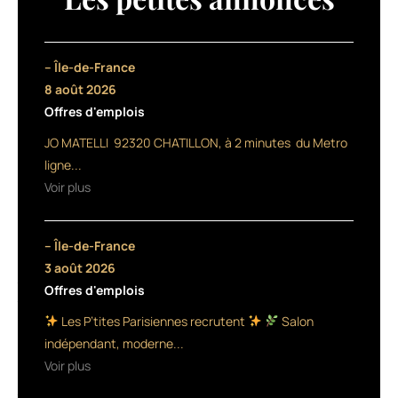
Wella
s’enrichit
et
accueille
– Île-de-France
des
8 août 2026
nouveautés.
Offres d'emplois
Chez
Wella
JO MATELLI 92320 CHATILLON, à 2 minutes du Metro
Professionals,
ligne...
Body
Voir plus
Crafter
est
un
– Île-de-France
spray
à
3 août 2026
fixation
Offres d'emplois
forte,
Les P’tites Parisiennes recrutent
Salon
qui
permet
indépendant, moderne...
à
Voir plus
la
fois