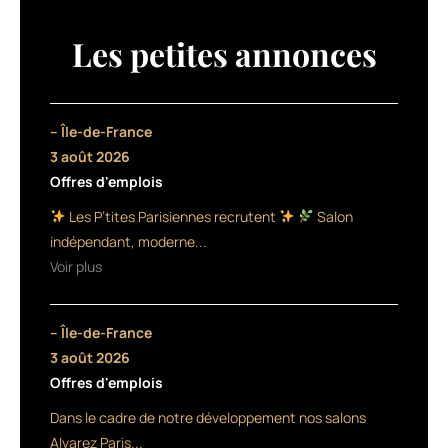
soins
de
Les petites annonces
la
marque
accueille
4
– Île-de-France
nouvelles
3 août 2026
références :
Offres d'emplois
un
Gel
Les P’tites Parisiennes recrutent
Salon
effet
indépendant, moderne...
mouillé,
Voir plus
un
Gel
volume,
– Île-de-France
destiné
aux
3 août 2026
cheveux
Offres d'emplois
fins
Dans le cadre de notre développement nos salons
et
plats,
Alvarez Paris...