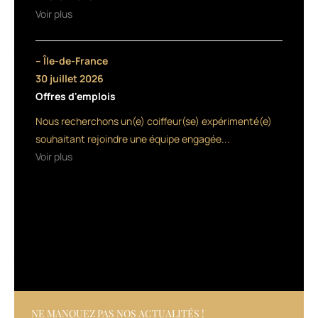
une
Voir plus
Pommade,
à
texture
– Île-de-France
intermédiaire
30 juillet 2026
entre
Offres d'emplois
la
cire
Nous recherchons un(e) coiffeur(se) expérimenté(e)
et
souhaitant rejoindre une équipe engagée...
le
Voir plus
gel,
et
la
Potion
magique,
un
lait
fluide
qui
vient
discipliner
NE MANQUEZ PAS NOS ACTUALITÉS !