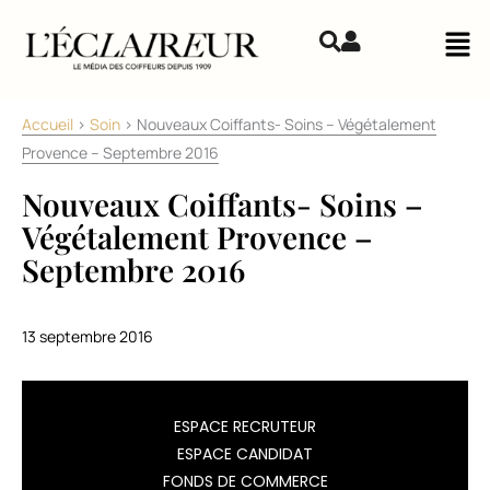
Aller au contenu
Mai
Accueil
>
Soin
>
Nouveaux Coiffants- Soins – Végétalement
Provence – Septembre 2016
Nouveaux Coiffants- Soins –
Végétalement Provence –
Septembre 2016
13 septembre 2016
La
ESPACE RECRUTEUR
gamme
ESPACE CANDIDAT
de
FONDS DE COMMERCE
coiffants-