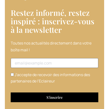
les
chevelures
Restez informé, restez
épaisses
et/ou
inspiré : inscrivez-vous
bouclées.
à la newsletter​
Présentés
dans
des
bouteilles
Toutes nos actualités directement dans votre
airless,
boîte mail !
pour
une
Adresse email
meilleure
conservation,
ils
J'accepte de recevoir des informations des
sont,
partenaires de l'Eclaireur
comme
les
autres
produits
de
la