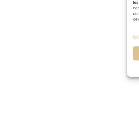
les
ces
com
de 
Gér