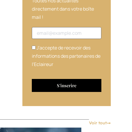
Toutes nos actualités
directement dans votre boîte
mail !
Adresse email
J'accepte de recevoir des
informations des partenaires de
l'Eclaireur
Voir tout