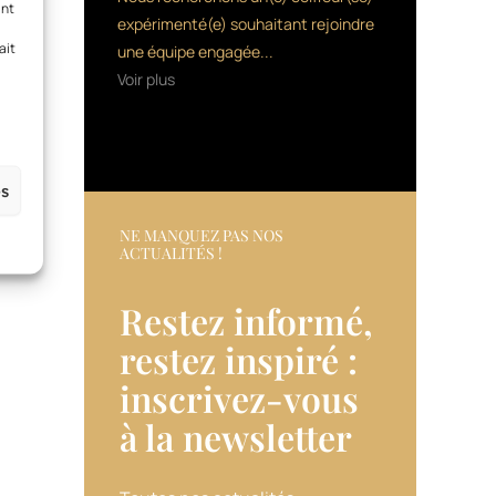
ant
expérimenté(e) souhaitant rejoindre
ait
une équipe engagée...
Voir plus
es
NE MANQUEZ PAS NOS
ACTUALITÉS !
Restez informé,
restez inspiré :
inscrivez-vous
à la newsletter​