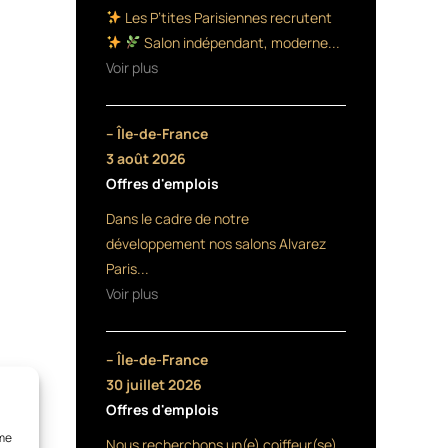
Les P’tites Parisiennes recrutent
Salon indépendant, moderne...
Voir plus
– Île-de-France
3 août 2026
Offres d'emplois
Dans le cadre de notre
développement nos salons Alvarez
Paris...
Voir plus
– Île-de-France
30 juillet 2026
Offres d'emplois
mme
Nous recherchons un(e) coiffeur(se)