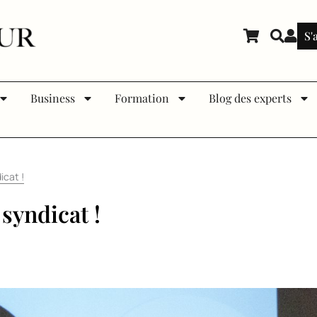
S'
Business
Formation
Blog des experts
icat !
syndicat !