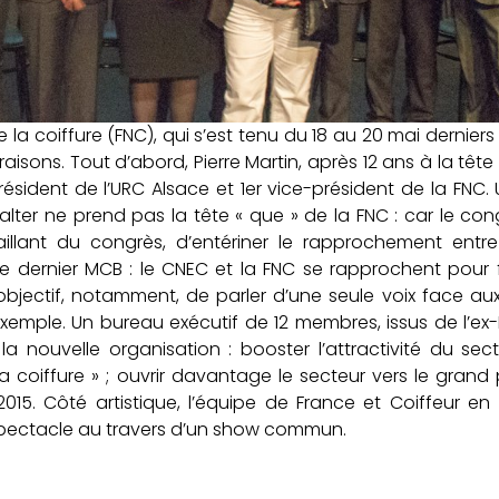
a coiffure (FNC), qui s’est tenu du 18 au 20 mai derniers 
 raisons. Tout d’abord, Pierre Martin, après 12 ans à la tête
résident de l’URC Alsace et 1er vice-président de la FNC.
lter ne prend pas la tête « que » de la FNC : car le con
aillant du congrès, d’entériner le rapprochement entr
 le dernier MCB : le CNEC et la FNC se rapprochent pour
bjectif, notamment, de parler d’une seule voix face au
exemple. Un bureau exécutif de 12 membres, issus de l’ex
a nouvelle organisation : booster l’attractivité du sec
 coiffure » ; ouvrir davantage le secteur vers le grand p
15. Côté artistique, l’équipe de France et Coiffeur en 
 spectacle au travers d’un show commun.