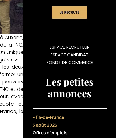
à Auxerre,
 de la FNC,
ESPACE RECRUTEUR
 Un unique
ESPACE CANDIDAT
grès avait
FONDS DE COMMERCE
e les deux
 former un
Les petites
x pouvoirs
-FNC et de
annonces
teur, avec
ublic ; et
France, le
– Île-de-France
3 août 2026
Offres d'emplois