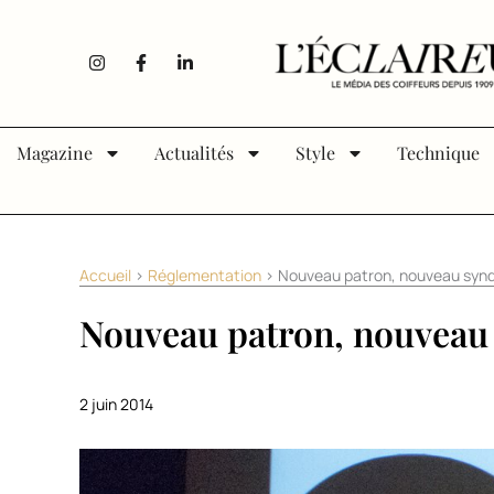
Aller au contenu
I
F
L
n
a
i
s
c
n
t
e
k
a
b
e
g
o
d
Magazine
Actualités
Style
Technique
r
o
i
a
k
n
m
-
-
f
i
n
Accueil
>
Réglementation
>
Nouveau patron, nouveau synd
Nouveau patron, nouveau 
2 juin 2014