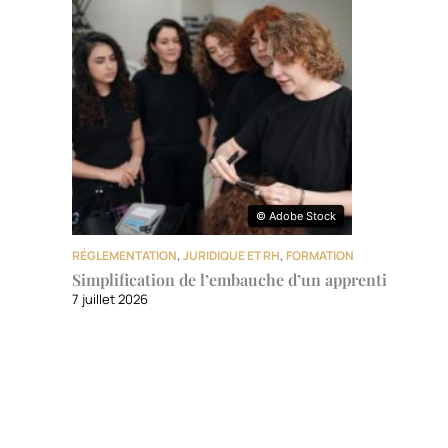
© Adobe Stock
© Adobe Stock
RÉGLEMENTATION
,
JURIDIQUE ET RH
,
FORMATION
Simplification de l’embauche d’un apprenti
7 juillet 2026