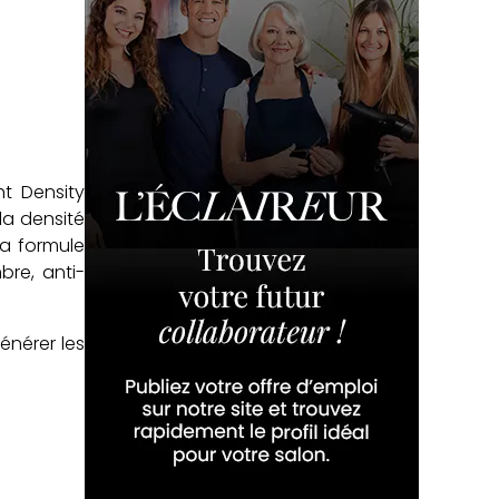
ht Density
la densité
La formule
bre, anti-
énérer les