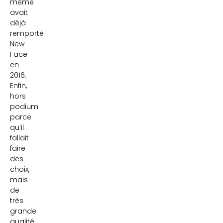
même
avait
déjà
remporté
New
Face
en
2016.
Enfin,
hors
podium
parce
qu’il
fallait
faire
des
choix,
mais
de
très
grande
qualité,