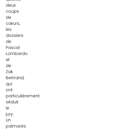
deux
coups
de
cœurs,
les
dossiers
de
Pascal
Lombardo
et
de
Zak
Bertrand,
qui
ont
particulièrement
séduit
le
jury.
Un
palmarès