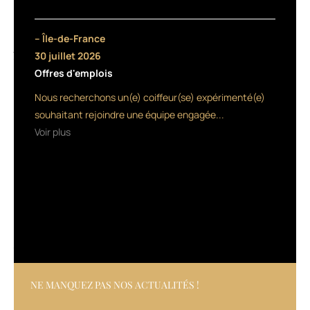
notre
concours
de
– Île-de-France
jeunes
30 juillet 2026
talents,
Offres d'emplois
organisé
en
Nous recherchons un(e) coiffeur(se) expérimenté(e)
partenariat
souhaitant rejoindre une équipe engagée...
avec
Voir plus
Toni&Guy
et
L’Oréal
Professionnel,
c’est
5
dossiers
de
finalistes
que
nous
NE MANQUEZ PAS NOS ACTUALITÉS !
avons
souhaité