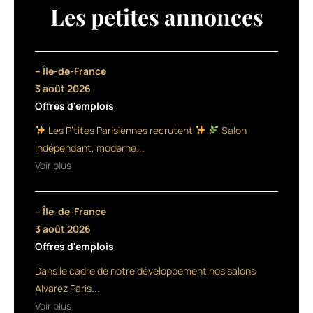
concours
Les petites annonces
New
Face
n’a
pas
– Île-de-France
fait
3 août 2026
dans
Offres d'emplois
l’âge
de
Les P’tites Parisiennes recrutent
Salon
raison,
indépendant, moderne...
mais
Voir plus
plutôt
dans
la
– Île-de-France
passion !
En
3 août 2026
effet,
Offres d'emplois
pour
Dans le cadre de notre développement nos salons
l’édition
2018
Alvarez Paris...
de
Voir plus