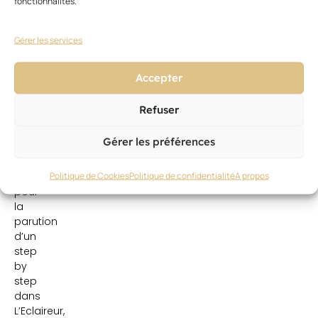
fonctionnalités.
le
grand
Gérer les services
gagnant
bénéficie
en
Accepter
plus
d’une
Refuser
journée
de
Gérer les préférences
shooting
chez
Politique de Cookies
Politique de confidentialité
A propos
Toni&Guy
pour
la
parution
d’un
step
by
step
dans
L’Eclaireur,