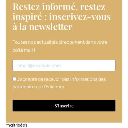
Restez informé, restez
mettre
en
inspiré : inscrivez-vous
avant,
à la newsletter​
et
non
pas
seulement
Toutes nos actualités directement dans votre
3.
boîte mail !
Le
niveau
Adresse email
était
en
effet
J'accepte de recevoir des informations des
exceptionnel
partenaires de l'Eclaireur
cette
année,
avec
des
réalisations
parfaitement
maîtrisées