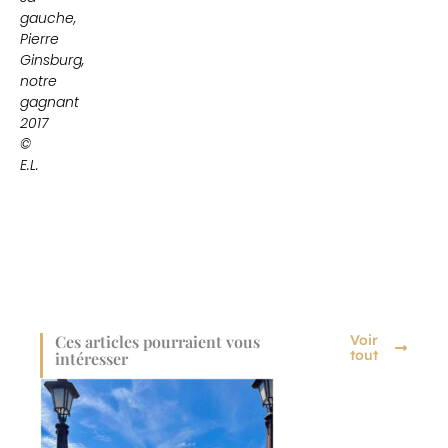
gauche,
Pierre
Ginsburg,
notre
gagnant
2017
©
E.L.
Ces articles pourraient vous
Voir
tout
intéresser