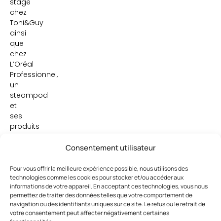
stage
chez
Toni&Guy
ainsi
que
chez
L’Oréal
Professionnel,
un
steampod
et
ses
produits
L’Oréal
Professionnel
Consentement utilisateur
associés,
et
Pour vous offrir la meilleure expérience possible, nous utilisons des
technologies comme les cookies pour stocker et/ou accéder aux
un
informations de votre appareil. En acceptant ces technologies, vous nous
book
permettez de traiter des données telles que votre comportement de
Toni&Guy,
navigation ou des identifiants uniques sur ce site. Le refus ou le retrait de
tandis
votre consentement peut affecter négativement certaines
que