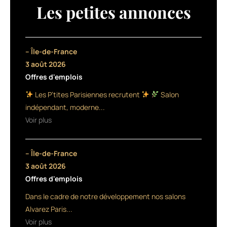
qui
Les petites annonces
avait
lieu
à
l’Espace
– Île-de-France
Clacquesin,
3 août 2026
à
Offres d'emplois
Malakoff,
en
Les P’tites Parisiennes recrutent
Salon
région
indépendant, moderne...
parisienne,
Voir plus
le
13
mars
– Île-de-France
dernier,
Antonio
3 août 2026
Corral
Offres d'emplois
Calero,
Dans le cadre de notre développement nos salons
l’ambassadeur
international
Alvarez Paris...
de
Voir plus