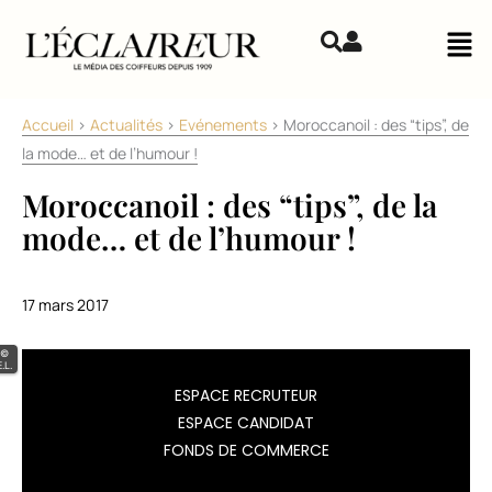
Aller au contenu
Mai
Accueil
>
Actualités
>
Evénements
>
Moroccanoil : des “tips”, de
la mode… et de l’humour !
Moroccanoil : des “tips”, de la
mode… et de l’humour !
17 mars 2017
©
E.L.
Pour
ESPACE RECRUTEUR
son
ESPACE CANDIDAT
dernier
FONDS DE COMMERCE
Stylist
Event,