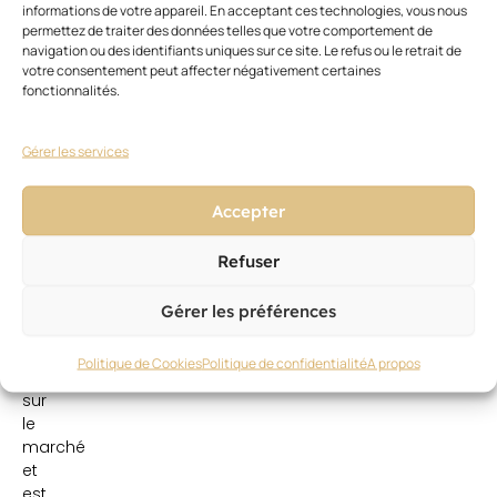
marque
informations de votre appareil. En acceptant ces technologies, vous nous
de
permettez de traiter des données telles que votre comportement de
soins
navigation ou des identifiants uniques sur ce site. Le refus ou le retrait de
votre consentement peut affecter négativement certaines
haut
fonctionnalités.
de
gamme
Moroccanoil,
Gérer les services
pionnière
dans
Accepter
l’utilisation
de
l’huile
Refuser
d’argan,
est
Gérer les préférences
présente
depuis
Politique de Cookies
Politique de confidentialité
A propos
2006
sur
le
marché
et
est