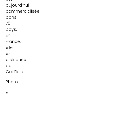
aujourd’hui
commercialisée
dans
70
pays.
En
France,
elle
est
distribuée
par
Coiff’Idis.
Photo
:
E.L.