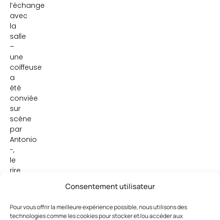
l’échange
avec
la
salle
–
une
coiffeuse
a
été
conviée
sur
scène
par
Antonio
-,
le
rire
et
Consentement utilisateur
la
concentration…
Pour vous offrir la meilleure expérience possible, nous utilisons des
La
technologies comme les cookies pour stocker et/ou accéder aux