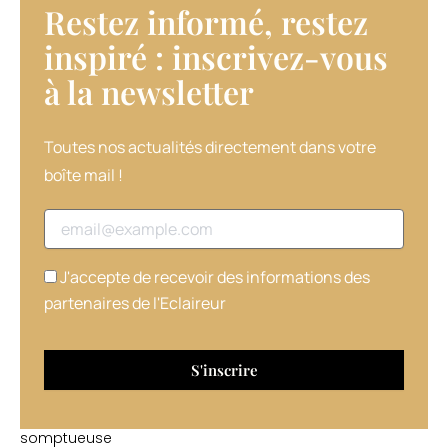
Restez informé, restez
humour,
mais
inspiré : inscrivez-vous
aussi
à la newsletter​
par
une
authenticité
désarmante.
Toutes nos actualités directement dans votre
Au
boîte mail !
programme
de
Adresse email
ce
workshop/défilé
intitulé
J'accepte de recevoir des informations des
«
partenaires de l'Eclaireur
Midnight
in
Paris
»,
dans
cette
somptueuse