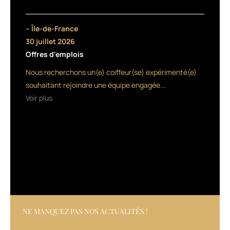
la
marque,
n’a
– Île-de-France
pas
30 juillet 2026
fait
Offres d'emplois
les
choses
Nous recherchons un(e) coiffeur(se) expérimenté(e)
à
souhaitant rejoindre une équipe engagée...
moitié.
Voir plus
Comme
à
son
habitude,
il
a
conquis
la
salle
par
son
NE MANQUEZ PAS NOS ACTUALITÉS !
charisme,
son