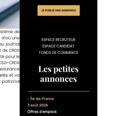
système de
e d’où une
ESPACE RECRUTEUR
u journal
ESPACE CANDIDAT
et de CRDS
FONDS DE COMMERCE
té pour le
e CSG-CRDS
Les petites
assurance
riés et va
annonces
t patronal
– Île-de-France
3 août 2026
Offres d'emplois