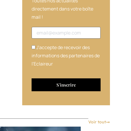
Toutes nos actualités
directement dans votre boîte
mail !
Adresse email
J'accepte de recevoir des
informations des partenaires de
l'Eclaireur
Voir tout