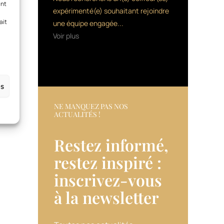
ant
expérimenté(e) souhaitant rejoindre
ait
une équipe engagée...
Voir plus
es
NE MANQUEZ PAS NOS
ACTUALITÉS !
Restez informé,
restez inspiré :
inscrivez-vous
à la newsletter​