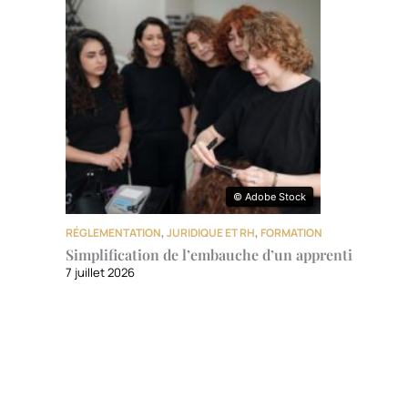
© Adobe Stock
© Adobe Stock
RÉGLEMENTATION
,
JURIDIQUE ET RH
,
FORMATION
Simplification de l’embauche d’un apprenti
7 juillet 2026