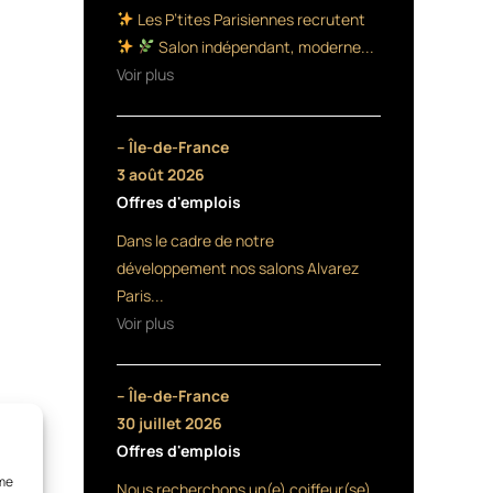
Les P’tites Parisiennes recrutent
Salon indépendant, moderne...
Voir plus
– Île-de-France
3 août 2026
Offres d'emplois
Dans le cadre de notre
développement nos salons Alvarez
Paris...
Voir plus
– Île-de-France
30 juillet 2026
Offres d'emplois
mme
Nous recherchons un(e) coiffeur(se)