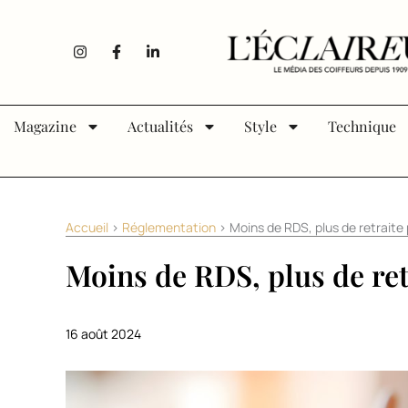
Aller au contenu
I
F
L
n
a
i
s
c
n
t
e
k
a
b
e
g
o
d
Magazine
Actualités
Style
Technique
r
o
i
a
k
n
m
-
-
f
i
n
Accueil
>
Réglementation
>
Moins de RDS, plus de retraite
Moins de RDS, plus de ret
16 août 2024