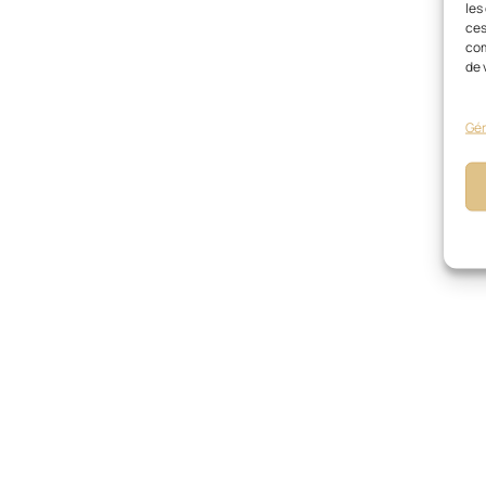
les
ces
com
de 
Gér