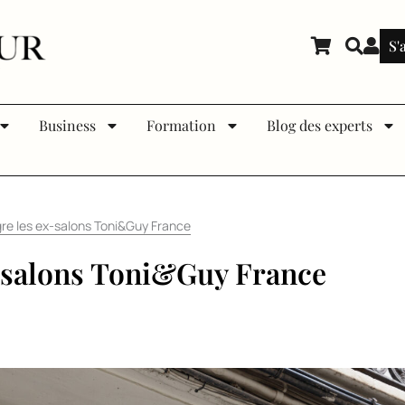
S'
Business
Formation
Blog des experts
gre les ex-salons Toni&Guy France
x-salons Toni&Guy France