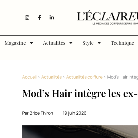
Aller au contenu
I
F
L
n
a
i
s
c
n
t
e
k
a
b
e
g
o
d
Magazine
Actualités
Style
Technique
r
o
i
a
k
n
m
-
-
f
i
n
Accueil
>
Actualités
>
Actualités coiffure
>
Mod’s Hair intè
Mod’s Hair intègre les e
Par Brice Thiron
19 juin 2026