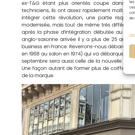
les
ex-T&G étant plus orientés coupe dans leur
ces
techniciens, ils ont assez rapidement maîtrisé 
com
intégrer cette révolution, une partie risq
de 
modernisée, mais tout de même très différente 
après la phase d’intégration débutée au prin
Gér
anglo-saxonne arrivée il y a plus de 25 ans, 
business en France. Reverrons-nous débarquer 
en 1968 au salon en 1974) qui va débarquer à Lon
septembre sera aussi celle de la nouvelle acad
Une façon autant de former plus de coiffeurs qu
de la marque.