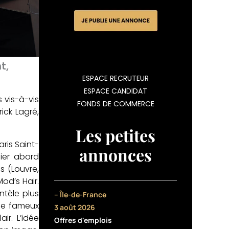
t,
ESPACE RECRUTEUR
ESPACE CANDIDAT
 vis-à-vis
FONDS DE COMMERCE
ick Lagré,
Les petites
ris Saint-
annonces
ier abord
s (Louvre,
od’s Hair.
ntèle plus
– Île-de-France
 le fameux
3 août 2026
ir. L’idée
Offres d'emplois