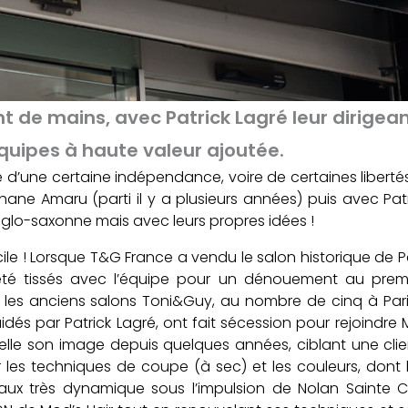
 de mains, avec Patrick Lagré leur dirigean
équipes à haute valeur ajoutée.
 d’une certaine indépendance, voire de certaines libertés
ane Amaru (parti il y a plusieurs années) puis avec Patr
nglo-saxonne mais avec leurs propres idées !
cile ! Lorsque T&G France a vendu le salon historique de Pa
 été tissés avec l’équipe pour un dénouement au prem
 les anciens salons Toni&Guy, au nombre de cinq à Pari
idés par Patrick Lagré, ont fait sécession pour rejoindre M
elle son image depuis quelques années, ciblant une clie
r les techniques de coupe (à sec) et les couleurs, dont
aux très dynamique sous l’impulsion de Nolan Sainte Cla