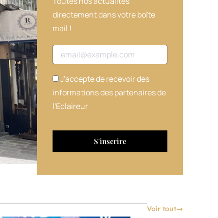
Toutes nos actualités
directement dans votre boîte
mail !
Adresse email
J'accepte de recevoir des
informations des partenaires de
l'Eclaireur
Voir tout