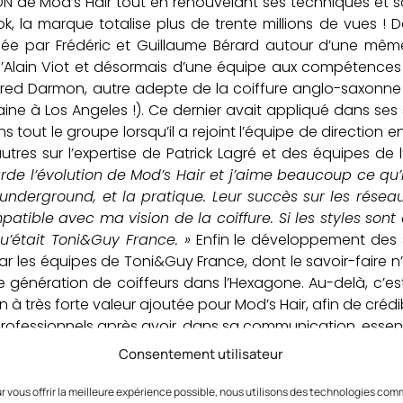
ADN de Mod’s Hair tout en renouvelant ses techniques et 
ok, la marque totalise plus de trente millions de vues ! 
éée par Frédéric et Guillaume Bérard autour d’une mêm
n d’Alain Viot et désormais d’une équipe aux compétences 
t Fred Darmon, autre adepte de la coiffure anglo-saxonne
ine à Los Angeles !). Ce dernier avait appliqué dans ses
 tout le groupe lorsqu’il a rejoint l’équipe de direction e
utres sur l’expertise de Patrick Lagré et des équipes de 
arde l’évolution de Mod’s Hair et j’aime beaucoup ce qu’i
l’underground, et la pratique. Leur succès sur les résea
tible avec ma vision de la coiffure. Si les styles sont d
u’était Toni&Guy France. »
Enfin le développement des 
par les équipes de Toni&Guy France, dont le savoir-faire n’
ne génération de coiffeurs dans l’Hexagone. Au-delà, c’e
à très forte valeur ajoutée pour Mod’s Hair, afin de crédib
rofessionnels après avoir, dans sa communication, essen
&Guy France, les équipes sont intégrées et formées dans u
Consentement utilisateur
 service très forte et haut de gamme. La différence maje
 chez Mod’sHair contre 25 % environ chez Toni&Guy), les
r vous offrir la meilleure expérience possible, nous utilisons des technologies co