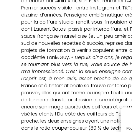
défendue par Alain Viot, son PDG : renforcer l’
Premier succès visible : entre Instagram et TikT
dizaine d’années, l’enseigne emblématique cr
pour la coiffure studio, renaît sous l’impulsio
dont Laurent Batas, passé par Intercoiffure, e
sauce française marseillaise (et un peu américa
sud de nouvelles recettes à succès, reprises dans
projets de formation à venir s’appuient entre a
académie Toni&Guy.
« Depuis cinq ans, je reg
se tournant plus vers la rue, vraie source de 
m’a impressionné. C’est la seule enseigne compa
l’esprit est, à mon avis, assez proche de ce q
France et à l’internationale se trouve renforcé 
prouver, elles qui ont formé ou inspiré toute u
de tonnerre dans la profession et une intégration 
encore son image auprès des coiffeurs et des p
visé les clients ! Du côté des coiffeurs de Toni
proche, les deux enseignes ayant une notion de
dans le ratio coupe-couleur (80 % de technique
Pou