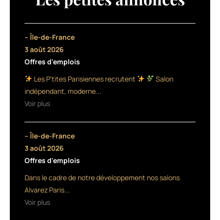
lors
des
services
techniques
– Île-de-France
(décoloration,
3 août 2026
lissage,
Offres d'emplois
permanente,
défrisage…)
Les P’tites Parisiennes recrutent
Salon
:
indépendant, moderne...
il
Voir plus
permet
d’exploiter
l’ouverture
– Île-de-France
de
la
3 août 2026
cuticule
Offres d'emplois
du
Dans le cadre de notre développement nos salons
cheveu
provoquée
Alvarez Paris...
par
Voir plus
l’action
chimique