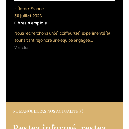
pour
– Île-de-France
protéger
30 juillet 2026
et
Offres d'emplois
renforcer
la
Nous recherchons un(e) coiffeur(se) expérimenté(e)
fibre
souhaitant rejoindre une équipe engagée...
capillaire.
Voir plus
Il
contient
de
la
vitamine
E,
du
collagène
marin,
des
anti-
NE MANQUEZ PAS NOS ACTUALITÉS !
radicaux
libres
Restez informé, restez
ainsi