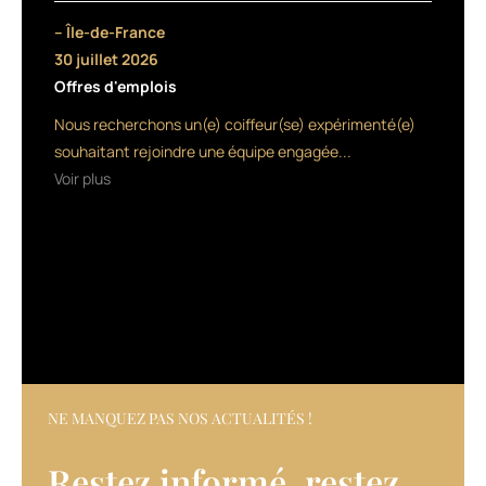
un
– Île-de-France
gel
30 juillet 2026
coiffant,
Offres d'emplois
pour
structurer
Nous recherchons un(e) coiffeur(se) expérimenté(e)
la
souhaitant rejoindre une équipe engagée...
coiffure
Voir plus
sans
effet
collant
ni
résidus.
Comme
souvent
dans
la
marque,
les
NE MANQUEZ PAS NOS ACTUALITÉS !
produits
sont
Restez informé, restez
à