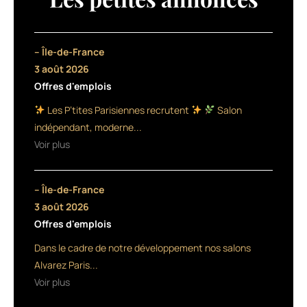
enfants,
M
Kids.
Elle
– Île-de-France
comprend
3 août 2026
3
Offres d'emplois
produits
:
Les P’tites Parisiennes recrutent
Salon
un
indépendant, moderne...
shampooing
Voir plus
et
un
démêlant
– Île-de-France
pour
laver
3 août 2026
et
Offres d'emplois
démêler
Dans le cadre de notre développement nos salons
les
cheveux
Alvarez Paris...
en
Voir plus
douceur,
et