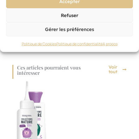
Accepter
aux
enfants.
Refuser
Gérer les préférences
Politique de Cookies
Politique de confidentialité
A propos
Ces articles pourraient vous
Voir
tout
intéresser