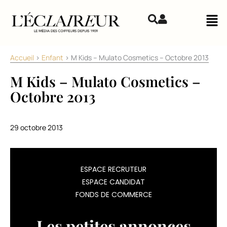
Aller au contenu
Mai
Accueil
>
Enfant
>
M Kids – Mulato Cosmetics – Octobre 2013
M Kids – Mulato Cosmetics –
Octobre 2013
29 octobre 2013
Mulato
ESPACE RECRUTEUR
Cosmetics
ESPACE CANDIDAT
propose
FONDS DE COMMERCE
une
ligne
pour
Les petites annonces