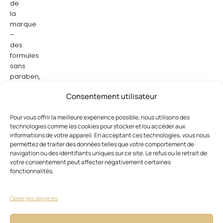
de
la
marque
–
des
formules
sans
paraben,
ni
Consentement utilisateur
silicone,
ni
Pour vous offrir la meilleure expérience possible, nous utilisons des
PEG-
technologies comme les cookies pour stocker et/ou accéder aux
encore
informations de votre appareil. En acceptant ces technologies, vous nous
plus
permettez de traiter des données telles que votre comportement de
appréciables
navigation ou des identifiants uniques sur ce site. Le refus ou le retrait de
dès
votre consentement peut affecter négativement certaines
lors
fonctionnalités.
qu’il
s’agit
Gérer les services
de
produits
destinés