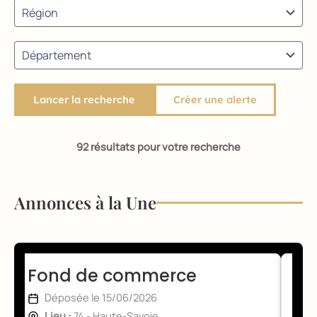
Créer une alerte
92 résultats pour votre recherche
Annonces à la Une
Fond de commerce
Fo
Déposée le 15/06/2026
Lieu :
74 - Haute-Savoie