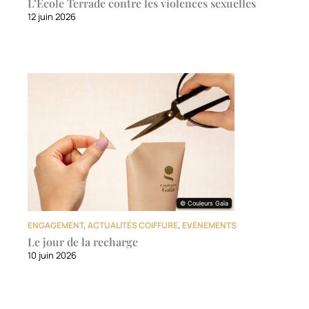
L’École Terrade contre les violences sexuelles
12 juin 2026
© Couleurs Gaïa
© Couleurs Gaïa
ENGAGEMENT
,
ACTUALITÉS COIFFURE
,
EVÉNEMENTS
Le jour de la recharge
10 juin 2026