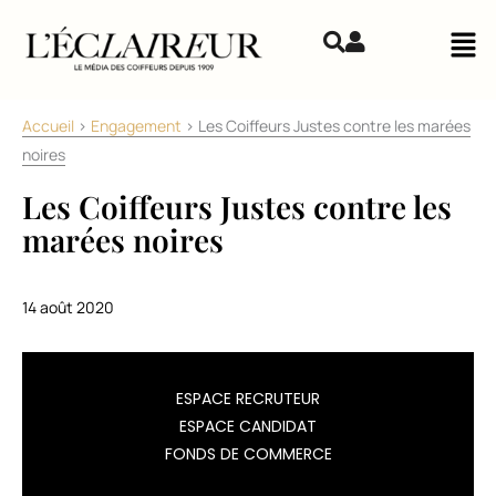
Aller au contenu
Mai
Accueil
>
Engagement
>
Les Coiffeurs Justes contre les marées
noires
Les Coiffeurs Justes contre les
marées noires
14 août 2020
L’association
ESPACE RECRUTEUR
Coiffeurs
ESPACE CANDIDAT
Justes
FONDS DE COMMERCE
et
son