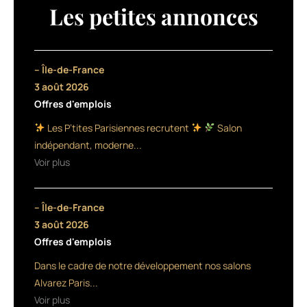
créateur
Les petites annonces
Thierry
Gras
se
sont
– Île-de-France
engagés
3 août 2026
le
Offres d'emplois
13
août
Les P’tites Parisiennes recrutent
Salon
pour
indépendant, moderne...
lutter
Voir plus
contre
la
marée
– Île-de-France
noire
sur
3 août 2026
l’Ile
Offres d'emplois
Maurice.
Dans le cadre de notre développement nos salons
Finies
les
Alvarez Paris...
expérimentations
Voir plus