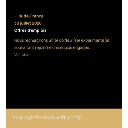
(positives
mais
à
– Île-de-France
petite
30 juillet 2026
échelle)
Offres d'emplois
pour
la
Nous recherchons un(e) coiffeur(se) expérimenté(e)
dépollution
souhaitant rejoindre une équipe engagée...
des
Voir plus
hydrocarbures
par
les
cheveux,
c’était
l’heure
du
déploiement
à
grande
échelle.
NE MANQUEZ PAS NOS ACTUALITÉS !
Avec
l’ONG