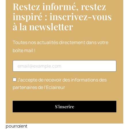
Restez informé, restez
Octop’us
et
inspiré : inscrivez-vous
leurs
à la newsletter​
partenaires,
Coiffeurs
Justes
avait
Toutes nos actualités directement dans votre
prévu
boîte mail !
d’envoyer
son
Adresse email
stock
de
20
J'accepte de recevoir des informations des
tonnes
partenaires de l'Eclaireur
sur
place.
1
kilo
de
cheveux
pourraient