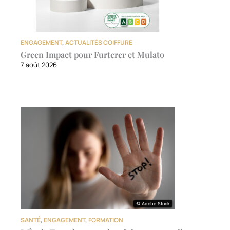
ENGAGEMENT
,
ACTUALITÉS COIFFURE
Green Impact pour Furterer et Mulato
7 août 2026
© Adobe Stock
© Adobe Stock
SANTÉ
,
ENGAGEMENT
,
FORMATION