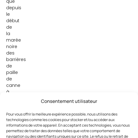
que
depuis
le
début
de
la
marée
noire
des
barrières
de
paille
de
canne
à
sucre
Consentement utilisateur
et
de
Pour vous offrir la meilleure expérience possible, nous utilisons des
chanvre
technologies comme les cookies pour stocker et/ou accéder aux
ont
informations de votre appareil. En acceptant ces technologies, vous nous
été
permettez de traiter des données telles que votre comportement de
navigation ou des identifiants uniques sur ce site. Le refus ou le retrait de
utilisées.