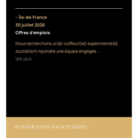
!
Ainsi,
si
– Île-de-France
vous
30 juillet 2026
n’
Offres d'emplois
êtes
pas
Nous recherchons un(e) coiffeur(se) expérimenté(e)
en
souhaitant rejoindre une équipe engagée...
capacité
Voir plus
d’être
physiquement
présent
pour
la
reprise
de
ce
grand
rendez-
vous
NE MANQUEZ PAS NOS ACTUALITÉS !
annuel
de