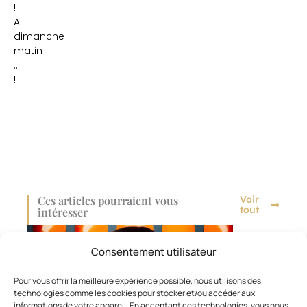
!
A
dimanche
matin
..
!
Ces articles pourraient vous
Voir
tout
intéresser
Consentement utilisateur
Pour vous offrir la meilleure expérience possible, nous utilisons des
technologies comme les cookies pour stocker et/ou accéder aux
informations de votre appareil. En acceptant ces technologies, vous nous