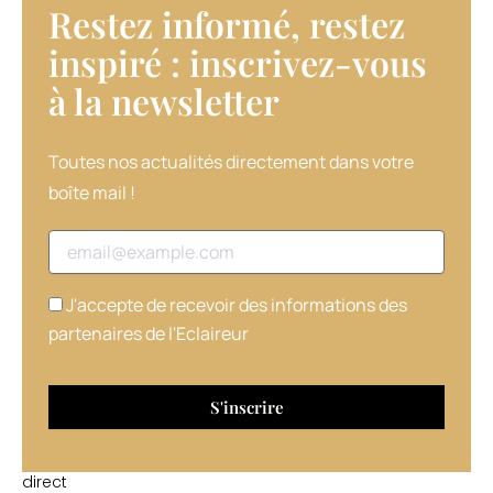
Restez informé, restez
la
Coiffure,
inspiré : inscrivez-vous
à
à la newsletter​
Porte
de
Versailles,
rendez-
Toutes nos actualités directement dans votre
vous
boîte mail !
sur
notre
Adresse email
page
Facebook
pour
J'accepte de recevoir des informations des
vivre
partenaires de l'Eclaireur
les
moments
les
plus
intenses,
en
direct