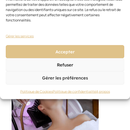
permettez de traiter des données telles que votre comportement de
navigation ou des identifiants uniques sur ce site. Le refus ou le retrait de
votre consentement peut affecter négativement certaines
fonctionnalités.
© Adobe Stock
© Adobe Stock
INTERNET/NUMÉRIQUE
,
CONSEILS ET DÉVELOPPEMENT
,
BUSINESS
,
LA FRANCHISE
Gérer les services
L’IA détrônant Google ?
29 mai 2026
Accepter
Refuser
Gérer les préférences
Politique de Cookies
Politique de confidentialité
A propos