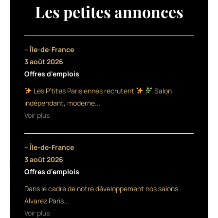
by
Les petites annonces
BS,
L’ECLAIREUR
assurera
la
– Île-de-France
couverture
3 août 2026
vidéo
Offres d'emplois
«
live
Les P’tites Parisiennes recrutent
Salon
»
indépendant, moderne...
du
Voir plus
salon
du
dimanche
– Île-de-France
matin
jusqu’
3 août 2026
au
Offres d'emplois
lundi
Dans le cadre de notre développement nos salons
fin
de
Alvarez Paris...
journée
Voir plus