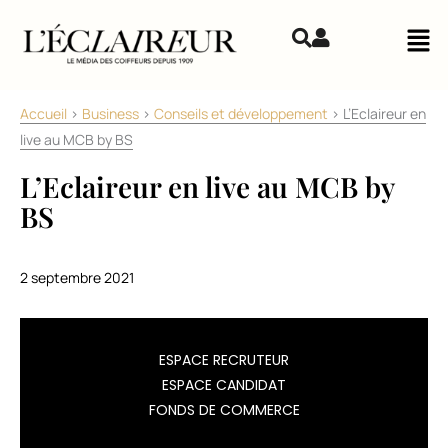
Aller au contenu
Mai
Accueil
>
Business
>
Conseils et développement
>
L’Eclaireur en
live au MCB by BS
L’Eclaireur en live au MCB by
BS
2 septembre 2021
En
ESPACE RECRUTEUR
partenariat
ESPACE CANDIDAT
avec
FONDS DE COMMERCE
le
MCB