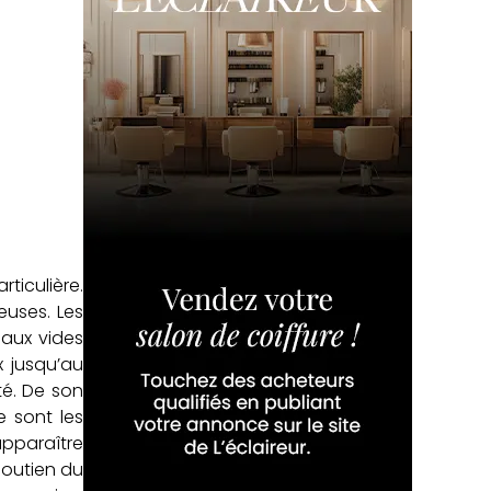
ticulière.
euses. Les
eaux vides
x jusqu’au
té. De son
e sont les
apparaître
soutien du