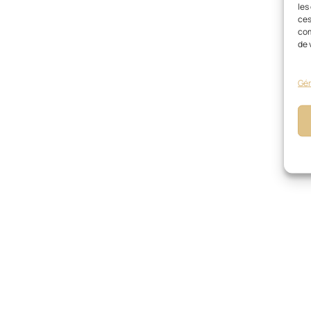
les
ces
com
de 
Gér