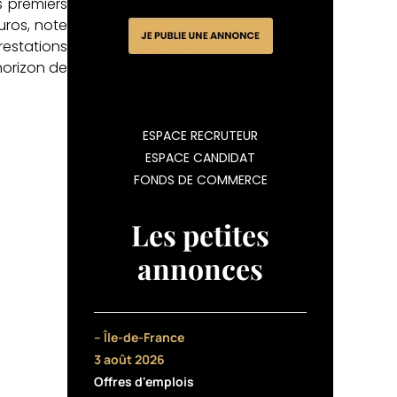
s premiers
uros, note
restations
horizon de
ESPACE RECRUTEUR
ESPACE CANDIDAT
FONDS DE COMMERCE
Les petites
annonces
– Île-de-France
3 août 2026
Offres d'emplois