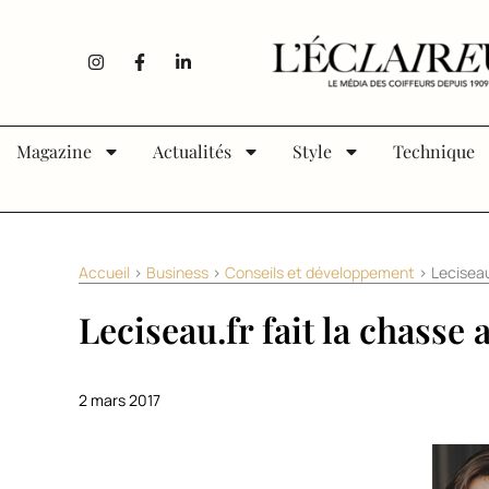
Aller au contenu
I
F
L
n
a
i
s
c
n
t
e
k
a
b
e
g
o
d
Magazine
Actualités
Style
Technique
r
o
i
a
k
n
m
-
-
f
i
n
Accueil
>
Business
>
Conseils et développement
>
Leciseau
Leciseau.fr fait la chasse
2 mars 2017