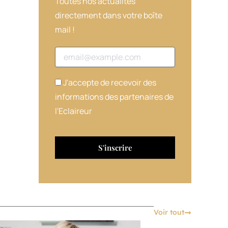
Toutes nos actualités
directement dans votre boîte
mail !
Adresse email
J'accepte de recevoir des
informations des partenaires de
l'Eclaireur
Voir tout