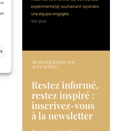
ant
expérimenté(e) souhaitant rejoindre
ait
une équipe engagée...
Voir plus
es
NE MANQUEZ PAS NOS
ACTUALITÉS !
Restez informé,
restez inspiré :
inscrivez-vous
à la newsletter​