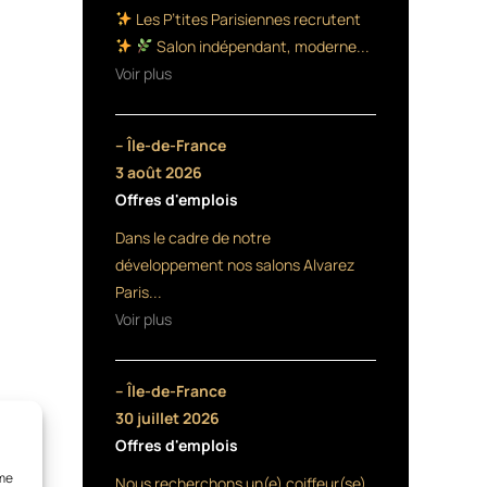
Les P’tites Parisiennes recrutent
Salon indépendant, moderne...
Voir plus
– Île-de-France
3 août 2026
Offres d'emplois
Dans le cadre de notre
développement nos salons Alvarez
Paris...
Voir plus
– Île-de-France
30 juillet 2026
Offres d'emplois
mme
Nous recherchons un(e) coiffeur(se)