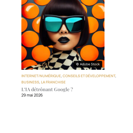
© Adobe Stock
© Adobe Stock
INTERNET/NUMÉRIQUE
,
CONSEILS ET DÉVELOPPEMENT
,
BUSINESS
,
LA FRANCHISE
L’IA détrônant Google ?
29 mai 2026