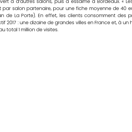
vert à d’autres salons, puis a essaimé à Bordeaux. « Le
et par salon partenaire, pour une fiche moyenne de 40 e
 de La Porte). En effet, les clients consomment des p
if 2017 : une dizaine de grandes villes en France et, à un 
 total 1 million de visites.