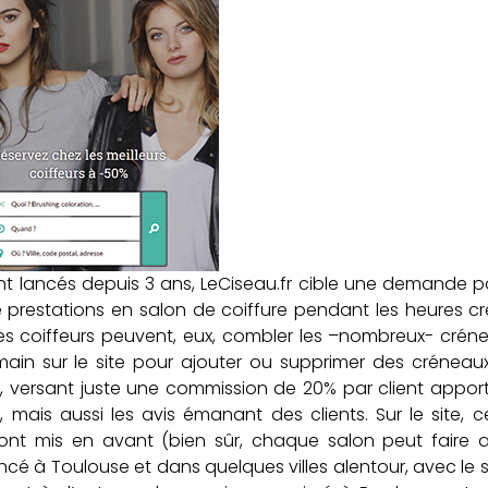
ont lancés depuis 3 ans, LeCiseau.fr cible une demande par
 prestations en salon de coiffure pendant les heures cr
 les coiffeurs peuvent, eux, combler les –nombreux- crén
a main sur le site pour ajouter ou supprimer des créneau
r, versant juste une commission de 20% par client appor
ns, mais aussi les avis émanant des clients. Sur le site, c
sont mis en avant (bien sûr, chaque salon peut faire 
lancé à Toulouse et dans quelques villes alentour, avec le 