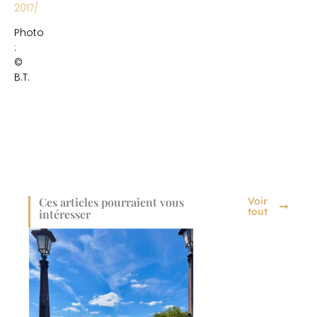
2017/
Photo
:
©
B.T.
Ces articles pourraient vous
Voir
tout
intéresser