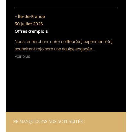
star
iconique.
Encore
– Île-de-France
une
30 juillet 2026
fois,
Offres d'emplois
ce
rendez-
Nous recherchons un(e) coiffeur(se) expérimenté(e)
vous
souhaitant rejoindre une équipe engagée...
artistique
Voir plus
incontournable
depuis
plus
de
10
ans
va
marquer
les
esprits
le
NE MANQUEZ PAS NOS ACTUALITÉS !
soir
du