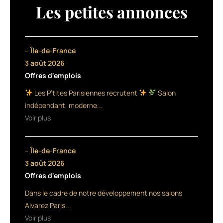
te
Les petites annonces
Show
se
tiendra
sur
– Île-de-France
la
3 août 2026
scène
Offres d'emplois
de
La
Les P’tites Parisiennes recrutent
Salon
Cigale
indépendant, moderne...
(Paris
Voir plus
18ème)
avec
le
– Île-de-France
retour
de
3 août 2026
Robert
Offres d'emplois
Lobetta
Dans le cadre de notre développement nos salons
en
special
Alvarez Paris...
guest
Voir plus