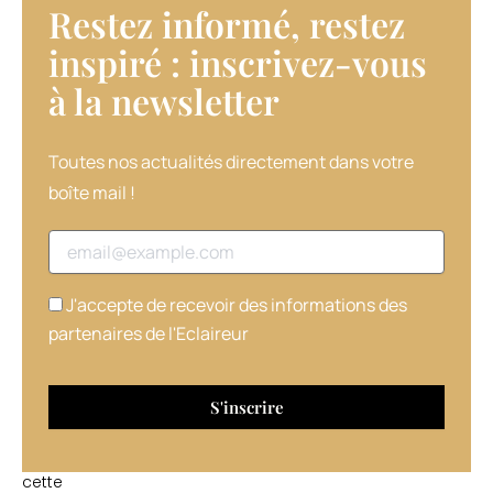
Restez informé, restez
dimanche
17
inspiré : inscrivez-vous
septembre,
à la newsletter​
parallèlement
au
MCB
by
Toutes nos actualités directement dans votre
Beauté
boîte mail !
Sélection
(du
Adresse email
16
au
18
J'accepte de recevoir des informations des
septembre
partenaires de l'Eclaireur
Porte
de
Versailles,
à
Paris).
Et,
cette