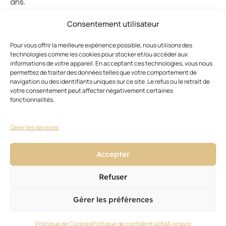
ans.
Silvia
Salerno,
Consentement utilisateur
créative
directeur
Pour vous offrir la meilleure expérience possible, nous utilisons des
technologies comme les cookies pour stocker et/ou accéder aux
pour
informations de votre appareil. En acceptant ces technologies, vous nous
Sassoon
permettez de traiter des données telles que votre comportement de
Academy
navigation ou des identifiants uniques sur ce site. Le refus ou le retrait de
sera
votre consentement peut affecter négativement certaines
également
fonctionnalités.
de
la
Gérer les services
partie,
tout
comme
Accepter
Shane
Bennett,
Refuser
autre
bête
Gérer les préférences
de
concours
Politique de Cookies
Politique de confidentialité
A propos
et