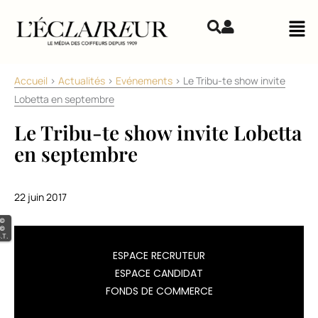
Aller au contenu
Mai
Accueil
>
Actualités
>
Evénements
>
Le Tribu-te show invite
Lobetta en septembre
Le Tribu-te show invite Lobetta
en septembre
22 juin 2017
©
©
.T.
La
ESPACE RECRUTEUR
14ème
ESPACE CANDIDAT
édition
FONDS DE COMMERCE
du
Tribu-