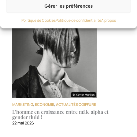
intéresser
Gérer les préférences
Politique de Cookies
Politique de confidentialité
A propos
© Xavier Murillon
© Xavier Murillon
MARKETING
,
ECONOMIE
,
ACTUALITÉS COIFFURE
L’homme en croissance entre mâle alpha et
gender fluid !
22 mai 2026