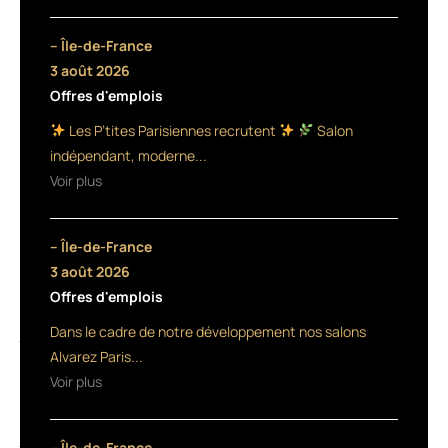
distribution
coiffure
– Île-de-France
et
3 août 2026
esthétique
Offres d'emplois
dans
le
Les P’tites Parisiennes recrutent
Salon
sud
indépendant, moderne...
de
Voir plus
la
France,
fête
– Île-de-France
ses
50
3 août 2026
ans
Offres d'emplois
en
Dans le cadre de notre développement nos salons
juillet.
A
Alvarez Paris...
l’occasion,
Voir plus
un
grand
jeu
– Île-de-France