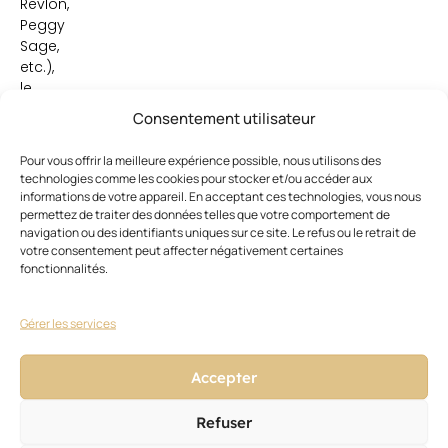
Revlon,
Peggy
Sage,
etc.),
le
distributeur
Consentement utilisateur
a
créé
Pour vous offrir la meilleure expérience possible, nous utilisons des
ses
technologies comme les cookies pour stocker et/ou accéder aux
propres
informations de votre appareil. En acceptant ces technologies, vous nous
marques
permettez de traiter des données telles que votre comportement de
navigation ou des identifiants uniques sur ce site. Le refus ou le retrait de
comme
votre consentement peut affecter négativement certaines
Beautélive.
fonctionnalités.
Gérer les services
Accepter
Refuser
Ces articles pourraient vous
Voir
tout