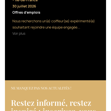
est
30 juillet 2026
organisé
Offres d'emplois
avec
pour
Nous recherchons un(e) coiffeur(se) expérimenté(e)
5
souhaitant rejoindre une équipe engagée...
000
Voir plus
euros
de
lots
divers
(séchoirs,
lisseurs,
shampoings
ainsi
que
des
surprises).
NE MANQUEZ PAS NOS ACTUALITÉS !
On
peut
Restez informé, restez
participer
sur