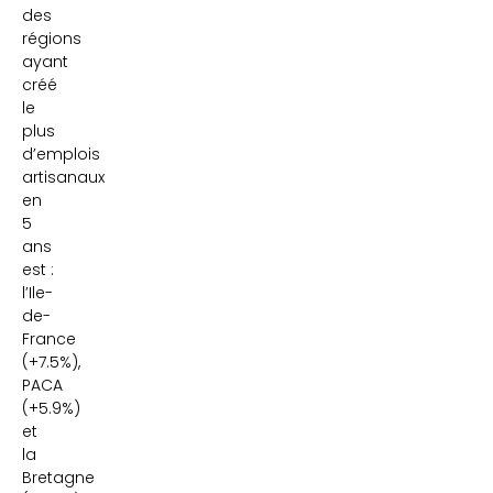
des
régions
ayant
créé
le
plus
d’emplois
artisanaux
en
5
ans
est :
l’Ile-
de-
France
(+7.5%),
PACA
(+5.9%)
et
la
Bretagne