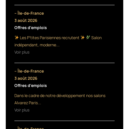
et
les
– Île-de-France
petites
3 août 2026
Offres d'emplois
villes,
Les P’tites Parisiennes recrutent
Salon
l'artisanat
indépendant, moderne...
est
Voir plus
au
– Île-de-France
cœur
3 août 2026
du
Offres d'emplois
maillage
Dans le cadre de notre développement nos salons
Alvarez Paris...
socio-
Voir plus
économique,
mieux
– Île-de-France