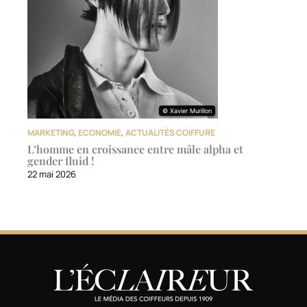
© Xavier Murillon
© Xavier Murillon
MARKETING
,
ECONOMIE
,
ACTUALITÉS COIFFURE
L’homme en croissance entre mâle alpha et
gender fluid !
22 mai 2026