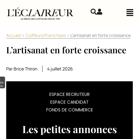
Aller au contenu
Mai
Accueil
>
Coiffeurs/franchises
>
L’artisanat en forte croissance
L’artisanat en forte croissance
Par Brice Thiron
4 juillet 2026
©
be
ck
Dans
ESPACE RECRUTEUR
ESPACE CANDIDAT
les
FONDS DE COMMERCE
territoires
Les petites annonces
ruraux