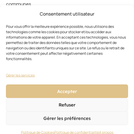
communes
à
Consentement utilisateur
41%,
la
Pour vous offrir la meilleure expérience possible, nous utilisons des
plus
technologies comme les cookies pour stocker et/ou accéder aux
forte
informations de votre appareil. En acceptant ces technologies, vous nous
progression,
permettez de traiter des données telles que votre comportement de
toutes
navigation ou des identifiants uniques sur ce site. Le refus ou le retrait de
votre consentement peut affecter négativement certaines
activités
fonctionnalités.
confondues.
Les
salariés
Gérer les services
de
l’artisanat
Accepter
représentent
9%
du
Refuser
secteur
marchand
Gérer les préférences
mais
ce
Politique de Cookies
Politique de confidentialité
A propos