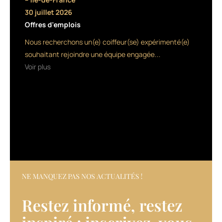
il
30 juillet 2026
Offres d'emplois
se
Nous recherchons un(e) coiffeur(se) expérimenté(e)
développe
souhaitant rejoindre une équipe engagée...
y
Voir plus
compris
en
coiffure.
Le
dernier
baromètre
ISM-
MAAF
NE MANQUEZ PAS NOS ACTUALITÉS !
s’arrête
sur
Restez informé, restez
l’évolution
des