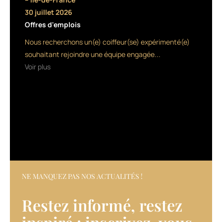
parfois
30 juillet 2026
pour
Offres d'emplois
le
pire…
Nous recherchons un(e) coiffeur(se) expérimenté(e)
Le
souhaitant rejoindre une équipe engagée...
naturel
Voir plus
et
partout
le
bio
aussi,
avec
des
labels
et
des
NE MANQUEZ PAS NOS ACTUALITÉS !
certifications
en
Restez informé, restez
pagaille
et,
après