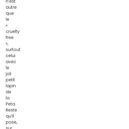
n’est
autre
que
le
«
cruelty
free
»,
surtout
celui
avec
le
joli
petit
lapin
de
la
Peta.
Reste
qu’il
pose,
sur