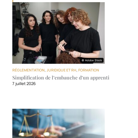
© Adobe Stock
© Adobe Stock
RÉGLEMENTATION
,
JURIDIQUE ET RH
,
FORMATION
Simplification de l’embauche d’un apprenti
7 juillet 2026