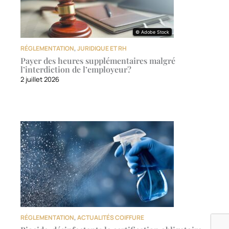
© Adobe Stock
© Adobe Stock
RÉGLEMENTATION
,
JURIDIQUE ET RH
Payer des heures supplémentaires malgré
l’interdiction de l’employeur?
2 juillet 2026
RÉGLEMENTATION
,
ACTUALITÉS COIFFURE