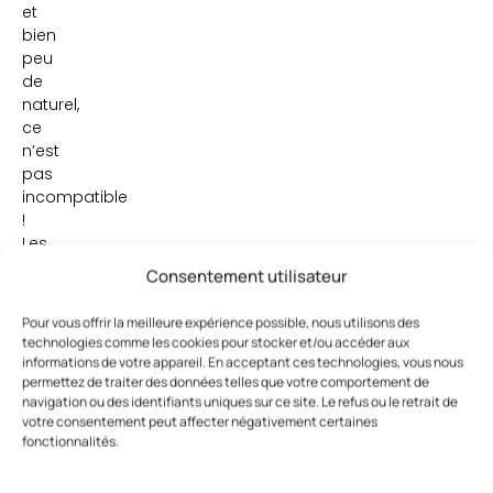
et
bien
peu
de
naturel,
ce
n’est
pas
incompatible
!
Les
certifications
Consentement utilisateur
naturelles
ou
Pour vous offrir la meilleure expérience possible, nous utilisons des
bio
technologies comme les cookies pour stocker et/ou accéder aux
sont
informations de votre appareil. En acceptant ces technologies, vous nous
enfin
permettez de traiter des données telles que votre comportement de
navigation ou des identifiants uniques sur ce site. Le refus ou le retrait de
parasitées
votre consentement peut affecter négativement certaines
par
fonctionnalités.
une
multitude