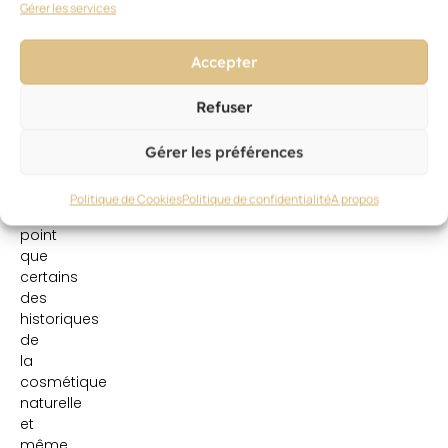
d’autocertifications
Gérer les services
et
des
Accepter
labels
certes
Refuser
indépendants,
mais
aux
Gérer les préférences
exigences
variées.
Politique de Cookies
Politique de confidentialité
A propos
Au
point
que
certains
des
historiques
de
la
cosmétique
naturelle
et
même