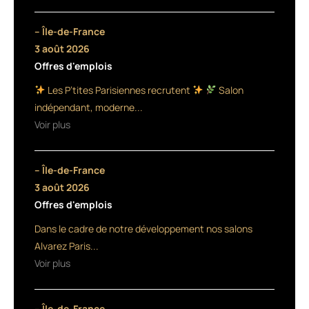
et
la
– Île-de-France
recherche
3 août 2026
d’une
Offres d'emplois
consommation
plus
Les P’tites Parisiennes recrutent
Salon
responsable,
indépendant, moderne...
la
Voir plus
certification
puis
le
– Île-de-France
marketing
se
3 août 2026
sont
Offres d'emplois
emparés
Dans le cadre de notre développement nos salons
du
sujet.
Alvarez Paris...
Pour
Voir plus
le
meilleur
et
– Île-de-France