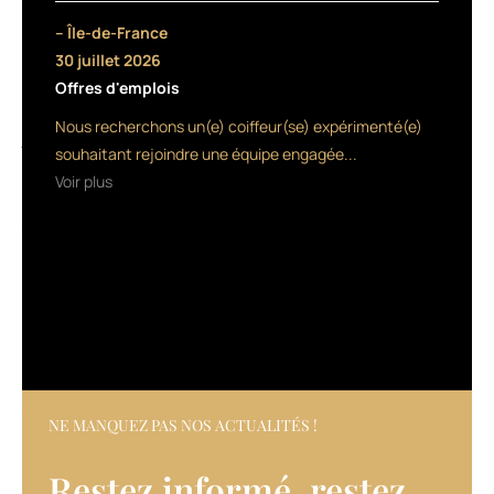
partira
– Île-de-France
à
30 juillet 2026
la
Offres d'emplois
recherche
du
Nous recherchons un(e) coiffeur(se) expérimenté(e)
jeune
souhaitant rejoindre une équipe engagée...
coiffeur
Voir plus
le
plus
talentueux
de
sa
génération.
Les
concurrents
doivent
être
titulaires
NE MANQUEZ PAS NOS ACTUALITÉS !
du
BP
Restez informé, restez
et