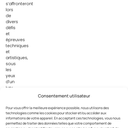
s’affronteront
lors
de
divers
défis
et
épreuves
techniques
et
artistiques,
sous
les
yeux
d’un
jury
composé
Consentement utilisateur
de
Franck
Pour vous offrir la meilleure expérience possible, nous utilisons des
Provost
technologies comme les cookies pour stocker et/ou accéder aux
et
informations de votre appareil. En acceptant ces technologies, vous nous
permettez de traiter des données telles que votre comportement de
de