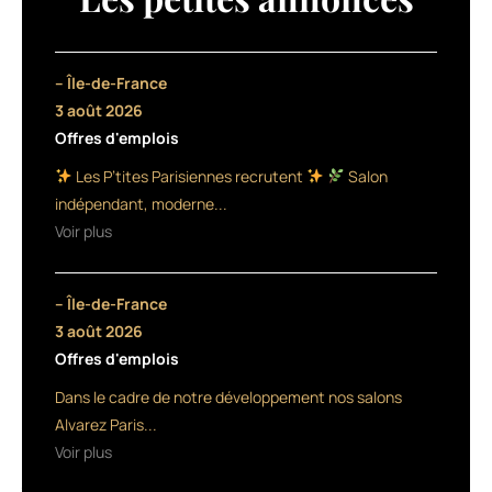
coiffure
à
l’honneur
!
– Île-de-France
Une
3 août 2026
émission,
Offres d'emplois
qui
sera
Les P’tites Parisiennes recrutent
Salon
diffusée
indépendant, moderne...
dans
Voir plus
quelques
mois
sur
– Île-de-France
France
4
3 août 2026
lors
Offres d'emplois
de
Dans le cadre de notre développement nos salons
5
soirées
Alvarez Paris...
en
Voir plus
prime
time,