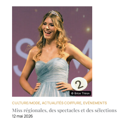
© Brice Thiron
© Brice Thiron
CULTURE/MODE
,
ACTUALITÉS COIFFURE
,
EVÉNEMENTS
Miss régionales, des spectacles et des sélections
12 mai 2026