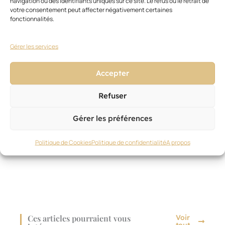
navigation ou des identifiants uniques sur ce site. Le refus ou le retrait de
deux
votre consentement peut affecter négativement certaines
coiffeurs
fonctionnalités.
indépendants.
Tournage
prévu
Gérer les services
pour
la
Accepter
fin
octobre.
Refuser
Tentez
votre
Gérer les préférences
chance
!
Politique de Cookies
Politique de confidentialité
A propos
Ces articles pourraient vous
Voir
tout